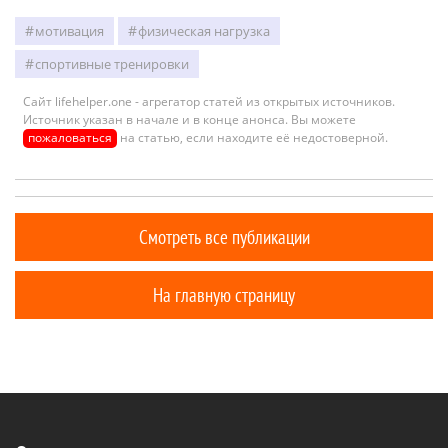
мотивация
физическая нагрузка
спортивные тренировки
Сайт lifehelper.one - агрегатор статей из открытых источников.
Источник указан в начале и в конце анонса. Вы можете
пожаловаться
на статью, если находите её недостоверной.
Смотреть все публикации
На главную страницу