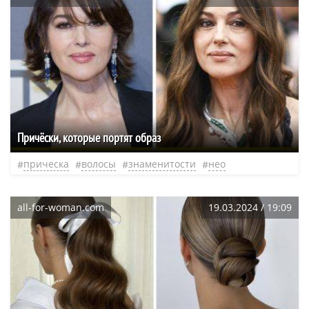
Причёски, которые портят образ
прическа
волосы
знаменитости
нео
all-for-woman.com
19.03.2024 / 19:09