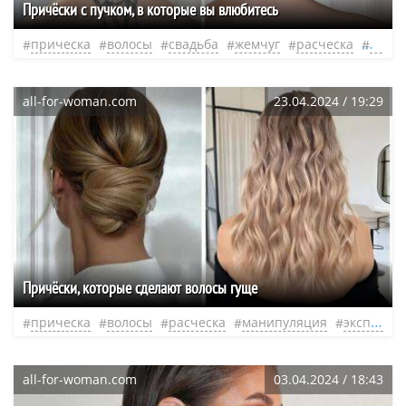
Причёски с пучком, в которые вы влюбитесь
прическа
волосы
свадьба
жемчуг
расческа
душа
all-for-woman.com
23.04.2024 / 19:29
Причёски, которые сделают волосы гуще
прическа
волосы
расческа
манипуляция
эксперт
all-for-woman.com
03.04.2024 / 18:43