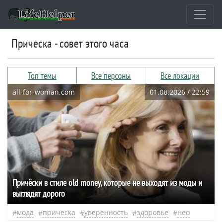
прическа - совет этого часа
Топ темы
Все персоны
Все локации
all-for-woman.com
01.08.2026 / 22:59
Причёски в стиле old money, которые не выходят из моды и
выглядят дорого
мода
прическа
уверенность
здоровье
нео