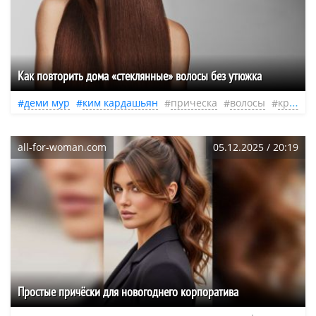
Как повторить дома «стеклянные» волосы без утюжка
деми мур
ким кардашьян
прическа
волосы
красота
all-for-woman.com
05.12.2025 / 20:19
Простые причёски для новогоднего корпоратива