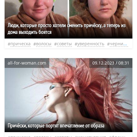
Люди, которые просто хотели сменить причёску, а теперь из
дома выходить боятся
прическа
волосы
советы
уверенность
чернила
л
all-for-woman.com
09.12.2023 / 08:31
Причёски, которые портят впечатление от образа