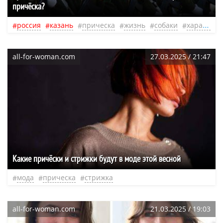
причёска?
россия
казань
прическа
жизнь
собаки
характер
all-for-woman.com
27.03.2025 / 21:47
Какие причёски и стрижки будут в моде этой весной
мода
прическа
стрижка
all-for-woman.com
21.03.2025 / 19:03