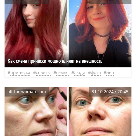
Как смена причёски мощно влияет на внешность
прическа
советы
семья
люди
фото
нео
all-for-woman.com
31.10.2024 / 20:45