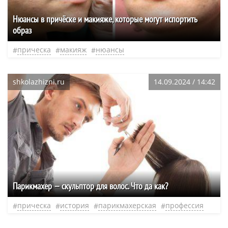
Нюансы в причёске и макияже, которые могут испортить
образ
прическа
макияж
нюансы
shkolazhizni.ru
14.09.2024 / 14:42
Парикмахер — скульптор для волос. Что да как?
прическа
история
парикмахерская
профессия