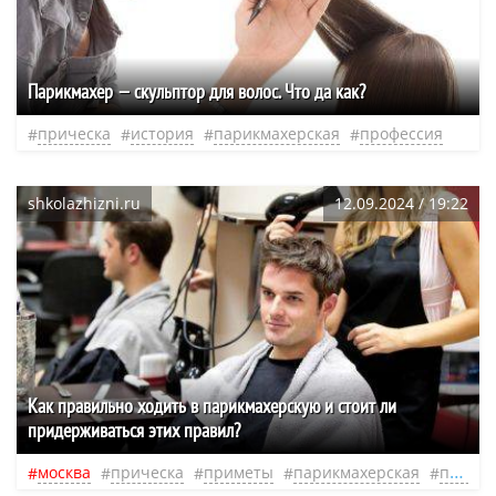
Парикмахер — скульптор для волос. Что да как?
прическа
история
парикмахерская
профессия
shkolazhizni.ru
12.09.2024 / 19:22
Как правильно ходить в парикмахерскую и стоит ли
придерживаться этих правил?
москва
прическа
приметы
парикмахерская
проза