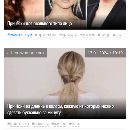
Причёски для овального типа лица
эмма стоун
прическа
красота
жизнь
лицо
страхи
all-for-woman.com
13.01.2024 / 19:19
Причёски на длинные волосы, каждую из которых можно
сделать буквально за минуту
прическа
волосы
жизнь
нео