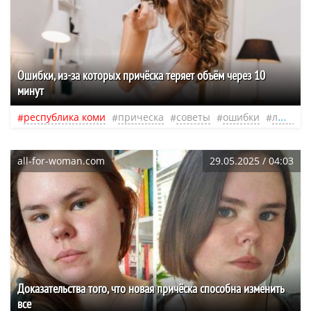
Ошибки, из-за которых причёска теряет объём через 10
минут
республика коми
прическа
советы
ошибки
любовь
all-for-woman.com
29.05.2025 / 04:03
Доказательства того, что новая причёска способна изменить
все