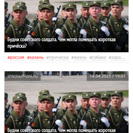
Будни советского солдата. Чем могла помешать короткая
причёска?
россия
казань
прическа
жизнь
собаки
характер
shkolazhizni.ru
14.04.2025 / 19:07
Будни советского солдата. Чем могла помешать короткая