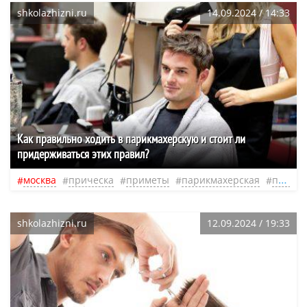
shkolazhizni.ru
14.09.2024 / 14:33
Как правильно ходить в парикмахерскую и стоит ли
придерживаться этих правил?
москва
прическа
приметы
парикмахерская
проза
shkolazhizni.ru
12.09.2024 / 19:33