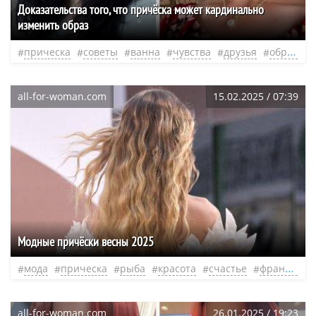
Доказательства того, что причёска может кардинально
изменить образ
прическа
советы
ванна
чувства
друзья
образ
all-for-woman.com
15.02.2025 / 07:39
Модные причёски весны 2025
мода
прическа
рыба
красота
счастье
французская
all-for-woman.com
26.01.2025 / 19:23