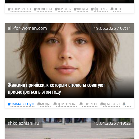
прическа
волосы
жизнь
люди
фразы
нео
all-for-woman.com
19.05.2025 / 07:11
Женские причёски, к которым стилисты советуют
присмотреться в этом году
эмма стоун
мода
прическа
советы
красота
жизнь
shkolazhizni.ru
15.04.2025 / 19:29