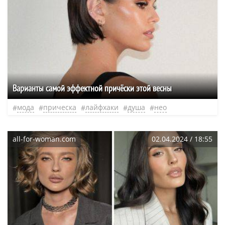
Варианты самой эффектной причёски этой весны
мода
прическа
лайфхаки
душа
нео
all-for-woman.com
02.04.2024 / 18:55