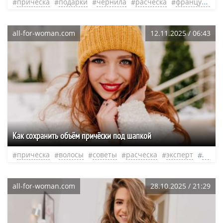
прическа
подарки
чернила
расческа
французская
all-for-woman.com
12.11.2025 / 06:43
Как сохранить объём причёски под шапкой
прическа
волосы
советы
расческа
эксперт
нео
all-for-woman.com
28.10.2025 / 21:29