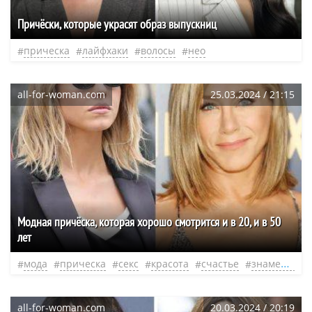
Причёски, которые украсят образ выпускниц
прическа
лайфхаки
волосы
нео
all-for-woman.com
25.03.2024 / 21:15
Модная причёска, которая хорошо смотрится и в 20, и в 50
лет
мода
прическа
секс
красота
счастье
знаменитости
all-for-woman.com
20.03.2024 / 20:19