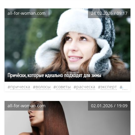
all-for-woman.com
24.02.2026 / 09:17
Причёски, которые идеально подходят для зимы
прическа
волосы
советы
расческа
эксперт
франц
all-for-woman.com
02.01.2026 / 19:09