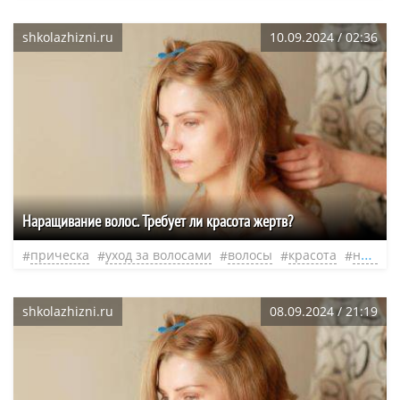
shkolazhizni.ru
10.09.2024 / 02:36
Наращивание волос. Требует ли красота жертв?
прическа
уход за волосами
волосы
красота
наращивание
shkolazhizni.ru
08.09.2024 / 21:19