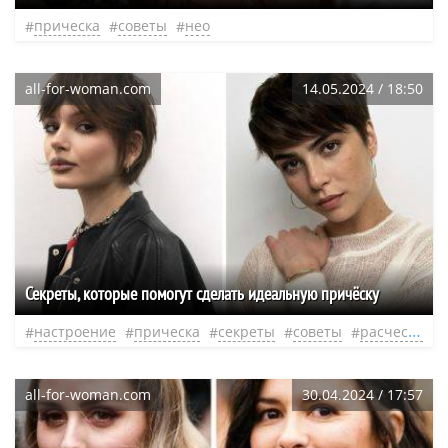
прическа
советы
нео
all-for-woman.com
14.05.2024 / 18:50
Секреты, которые помогут сделать идеальную причёску
настроение
прическа
секреты
советы
расческа
all-for-woman.com
30.04.2024 / 17:57