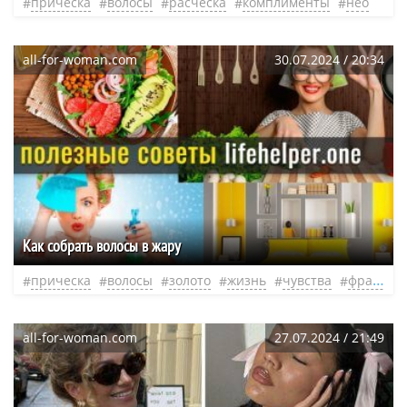
прическа
волосы
расческа
комплименты
нео
all-for-woman.com
30.07.2024 / 20:34
Как собрать волосы в жару
прическа
волосы
золото
жизнь
чувства
французская
all-for-woman.com
27.07.2024 / 21:49