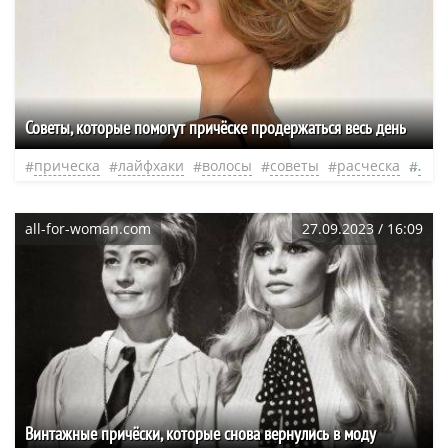
Советы, которые помогут причёске продержаться весь день
прическа
лайфхаки
волосы
советы
расческа
нео
all-for-woman.com
27.09.2023 / 16:09
Винтажные причёски, которые снова вернулись в моду