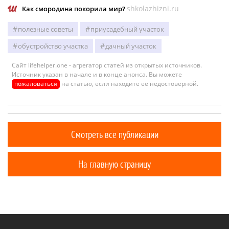
shkolazhizni.ru
Как смородина покорила мир?
полезные советы
приусадебный участок
обустройство участка
дачный участок
Сайт lifehelper.one - агрегатор статей из открытых источников.
Источник указан в начале и в конце анонса. Вы можете
пожаловаться
на статью, если находите её недостоверной.
Смотреть все публикации
На главную страницу