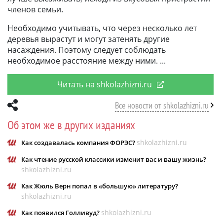
членов семьи.
Необходимо учитывать, что через несколько лет
деревья вырастут и могут затенять другие
насаждения. Поэтому следует соблюдать
необходимое расстояние между ними.
Читать на shkolazhizni.ru
Все новости от shkolazhizni.ru
Об этом же в других изданиях
shkolazhizni.ru
Как создавалась компания ФОРЭС?
Как чтение русской классики изменит вас и вашу жизнь?
shkolazhizni.ru
Как Жюль Верн попал в «большую» литературу?
shkolazhizni.ru
shkolazhizni.ru
Как появился Голливуд?