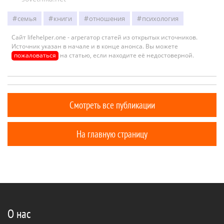
семья
книги
отношения
психология
Сайт lifehelper.one - агрегатор статей из открытых источников.
Источник указан в начале и в конце анонса. Вы можете
пожаловаться
на статью, если находите её недостоверной.
Смотреть все публикации
На главную страницу
О нас