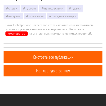
отдых
туризм
путешествия
турист
экстрим
мона лиза
рио-де-жанейро
Сайт lifehelper.one - агрегатор статей из открытых источников.
Источник указан в начале и в конце анонса. Вы можете
пожаловаться
на статью, если находите её недостоверной.
Смотреть все публикации
На главную страницу