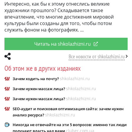
Интересно, как бы к этому отнеслись великие
художники прошлого? Складывается такое
впечатление, что многие достижения мировой
культуры были созданы для того, чтобы потом
служить фоном на фотографиях.
Читать на shkolazhizni.ru
Все новости от shkolazhizni.ru
Об этом же в других изданиях
shkolazhizni.ru
Зачем ходить на почту?
shkolazhizni.ru
Зачем нужен массаж лица?
shkolazhizni.ru
Зачем нужен массаж лица?
SEO-аудит и поисковая оптимизация сайта: зачем нужен
shkolazhizni.ru
анализ ресурса?
Никогда не отвечайте на эти 5 вопросов: именно так люди
cluber.com.ua
получают власть над вами