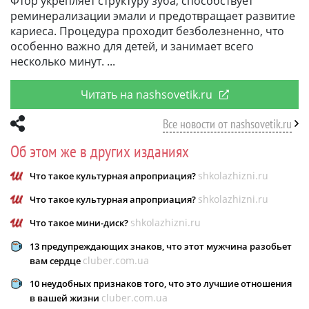
Фтор укрепляет структуру зуба, способствует
реминерализации эмали и предотвращает развитие
кариеса. Процедура проходит безболезненно, что
особенно важно для детей, и занимает всего
несколько минут.
Читать на nashsovetik.ru
Все новости от nashsovetik.ru
Об этом же в других изданиях
shkolazhizni.ru
Что такое культурная апроприация?
shkolazhizni.ru
Что такое культурная апроприация?
shkolazhizni.ru
Что такое мини-диск?
13 предупреждающих знаков, что этот мужчина разобьет
cluber.com.ua
вам сердце
10 неудобных признаков того, что это лучшие отношения
cluber.com.ua
в вашей жизни