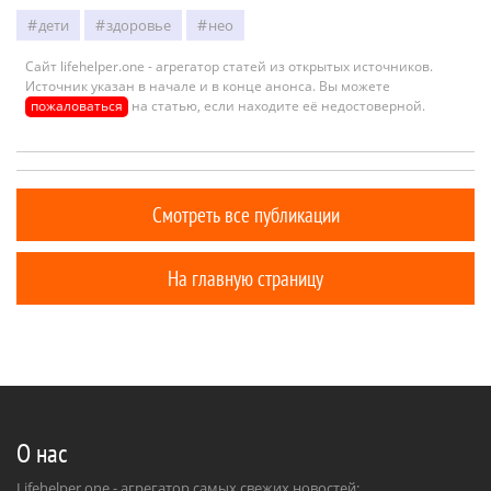
дети
здоровье
нео
Сайт lifehelper.one - агрегатор статей из открытых источников.
Источник указан в начале и в конце анонса. Вы можете
пожаловаться
на статью, если находите её недостоверной.
Смотреть все публикации
На главную страницу
О нас
Lifehelper.one - агрегатор самых свежих новостей: