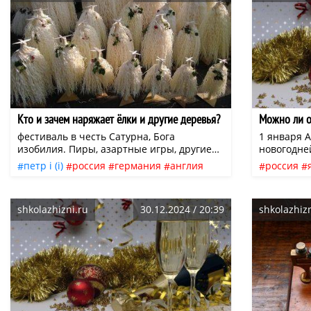
молдавия
бразилия
чад
киргизия
молдави
строительство дорог
древний рим
строител
автомобильная дорога
автомоби
Кто и зачем наряжает ёлки и другие деревья?
Можно ли о
фестиваль в честь Сатурна, Бога
1 января 
изобилия. Пиры, азартные игры, другие
новогодне
забавы действительно имели место, но
And the fir
петр i (i)
россия
германия
англия
россия
ёлок не наряжали. Известно, что обряды,
me and you,
швейцария
австрия
польша
пруссия
снг
чер
связанные с елью, существовали на
It’s the en
новогодняя ёлка
подарки
новогодн
территории современной Прибалтики:
seems so g
shkolazhizni.ru
30.12.2024 / 20:39
shkolazhizn
фестиваль гильдии судоходов в XV−XVI
вольном перевод
новогоднее дерево
нео
празднов
веках отмечали на городской площади,
шампанско
где устанавливали хвойные деревья и
вечеринки
устраивали танцы вокруг них.
возвращае
разительн
вчерашнег
встречать 
— и весной