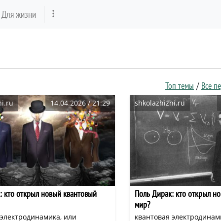
Для жизни
Топ темы
Все п
i.ru
14.04.2026 / 21:29
shkolazhizni.ru
: кто открыл новый квантовый
Поль Дирак: кто открыл н
мир?
 электродинамика, или
квантовая электродинам