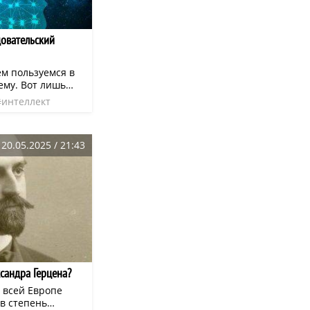
довательский
ем пользуемся в
ему. Вот лишь
интеллект
тефлон
20.05.2025 / 21:43
сандра Герцена?
 всей Европе
в степень