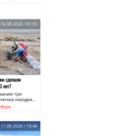
знаменитому
цы
мемориал
у, а обыкновенной
баке, которую
а женщина. Этот
тив бездушного
16.08.2024 / 01:55
у нас миру,
ззащитен».
менчиво
й природы.
ки сделали
0 лет?
манию три
ческих находки
нью 2017 года
берн
 Массимо Бэк и
ческие находки
я с помощью
овали побережье
11.08.2024 / 19:46
падной части
бирались