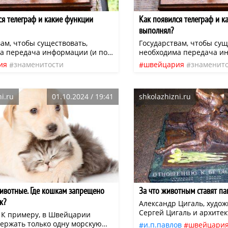
ся, на нашей планете его
 почти каждый месяц! В ночь с
ся телеграф и какие функции
Как появился телеграф и к
нваря, в России и странах
НГ, Греции, Черногории,
выполнял?
ескольких других государствах
ам, чтобы существовать,
Государствам, чтобы сущ
такой оксюморон, как Старый
а передача информации (и по
необходима передача ин
 или же Новый год по
ти — как можно быстрее).
возможности — как можн
у календарю. Швейцарский
ия
знаменитости
швейцария
знаменит
ыла служба скороходов, потом
Вначале была служба ско
вого года — День Святого
кая
телеграф
нео
французская
телеграф
седлали лошадей —
курьеры оседлали лоша
а кантон Аппенцелль в
й пони-экспресс еще в XIX веке
знаменитый пони-экспрес
 празднуют и 1 января, вместе
i.ru
01.10.2024 / 19:41
shkolazhizni.ru
й Америке был важнейшей
в Северной Америке бы
ейцарией, и 14-го, по старому
осударства. Но возможность
службой государства. Но
ь информацию быстро и полно
передавать информацию
 других и более радикальных
требовала других и бол
решений.
ивотные. Где кошкам запрещено
За что животным ставят па
к?
Александр Цигаль, худо
Сергей Цигаль и архите
 К примеру, в Швейцарии
Налич, описывают его так: «Э
держать только одну морскую
и.п.павлов
швейцари