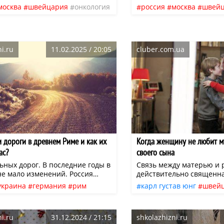
едицины, отец издал несколько
доктора медицины, отец 
москва
швейцария
онкология
россия
москва
швей
пециальности, получил степень
книг по специальности, 
хирург
едицины и служил профессором
доктора медицины и сл
и в университетах Флоренции,
физиологии в университ
 в других научных центрах.
Лозанны и в других науч
енно во Флоренции у него 8 (20)
Кстати, именно во Флорен
i.ru
11.02.2025 / 20:05
cluber.com.ua
ода родился сын Петр (он был
мая 1871 года родился с
ыном).
третьим сыном).
и дороги в древнем Риме и как их
Когда женщину не любит му
ас?
своего сына
ьных дорог. В последние годы в
Связь между матерью и 
не мало изменений. Россия
действительно священна,
в конце списка.
связь становится слишко
украина
германия
рим
карл густав юнг
швей
может приносить вред.
сингапур
швейцария
книги
отношения
лю
психиатр Карл Густав Юн
болгария
эмираты
швейцарская
нео
«все, что не прожито, пе
i.ru
31.12.2024 / 21:15
shkolazhizni.ru
Эта мысль подчеркивает
ия
польша
португалия