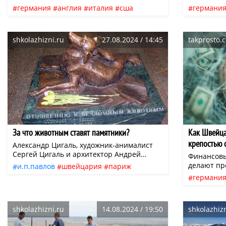
свинку. Они считаются социальными
свинку. О
аналог Нового года — День Святого
германия
англия
италия
сша
германи
животными, поэтому каждой морской
животными
Сильвестра кантон Аппенцелль в
швейцария
штат аляска
швейцар
свинке нужен друг.
свинке нуж
Швейцарии празднуют и 1 января, вместе
штат оклахома
кошки
золото
собаки
штат окл
со всей Швейцарией, и 14-го, по старому
shkolazhizni.ru
27.08.2024 / 14:45
takprosto.c
стилю.
доллар
итальянская
нео
доллар
За что животным ставят памятники?
Как Швейца
крепостью 
Александр Цигаль, художник-анималист
весь остал
Сергей Цигаль и архитектор Андрей
Финансовы
Налич, описывают его так: «Этот
крах
делают пр
и.п.павлов
швейцария
париж
памятник не герою, не знаменитому
Цивилизац
германи
благодарность
питомцы
мемориал
писателю, не спортсмену, а обыкновенной
большой к
финансы
братья наши меньшие
дворняжке, бездомной собаке, которую
стабильнос
просто так, ножом, убила женщина. Этот
только го
памятник — протест против бездушного
shkolazhizni.ru
14.08.2024 / 19:50
shkolazhizn
спокойно и
отношения к окружающему нас миру,
нее это по