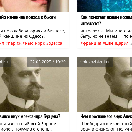
айо изменила подход к бьюти-
Как помогает людям иссле
интеллект?
я не о лабораториях и бизнесе,
интеллекта. Мы много ч
ой женщине из Одессы,
быту, но не знаем — поч
 вызов целому миру. Ее
несколько примеров.
ия
париж
нью-йорк
одесса
франция
швейцария
ыли не протесты, а… крем с
йрес
российская империя
микроволновая печь
м куриного эмбриона и
семья
люди
душа
нео
а. Дух бунтарства жил
i.ru
22.05.2025 / 19:29
shkolazhizni.ru
амого детства. Родившись в
ой одесской семье в 1887 году,
ла мириться с судьбой,
ой женщинам ее круга.
вился внук Александра Герцена?
Чем прославился внук Алек
 и известный всей Европе
Швейцарии и известный
зиолог. Получив степень
врач и физиолог. Получи