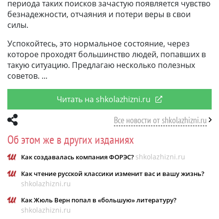
периода таких поисков зачастую появляется чувство
безнадежности, отчаяния и потери веры в свои
силы.
Успокойтесь, это нормальное состояние, через
которое проходят большинство людей, попавших в
такую ситуацию. Предлагаю несколько полезных
советов.
Читать на shkolazhizni.ru
Все новости от shkolazhizni.ru
Об этом же в других изданиях
shkolazhizni.ru
Как создавалась компания ФОРЭС?
Как чтение русской классики изменит вас и вашу жизнь?
shkolazhizni.ru
Как Жюль Верн попал в «большую» литературу?
shkolazhizni.ru