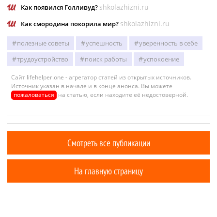
shkolazhizni.ru
Как появился Голливуд?
shkolazhizni.ru
Как смородина покорила мир?
полезные советы
успешность
уверенность в себе
трудоустройство
поиск работы
успокоение
Сайт lifehelper.one - агрегатор статей из открытых источников.
Источник указан в начале и в конце анонса. Вы можете
пожаловаться
на статью, если находите её недостоверной.
Смотреть все публикации
На главную страницу