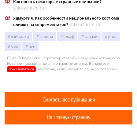
Как понять некоторые странные привычки?
shkolazhizni.ru
Удмуртия. Как особенности национального костюма
shkolazhizni.ru
влияют на современников?
лайфхаки
советы
шкаф
запахи
утюг
мех
нео
Сайт lifehelper.one - агрегатор статей из открытых источников.
Источник указан в начале и в конце анонса. Вы можете
пожаловаться
на статью, если находите её недостоверной.
Смотреть все публикации
На главную страницу