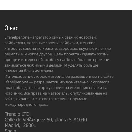
О нас
Lifehelper.one - агрегатор самых свежих новостей:
лайфхелпы, полезные советы, лайфхаки, женские
хитрости, советы по красоте, здоровью. вкусные и легкие
рецепты и многое другое. Цель проекта - сделать жизнь
проще и интересней, чтобы у вас было больше времени
заниматься любимыми делами! И уделять больше
внимания близким людям.
Использование любых материалов размещенных на сайте
lifehelper.one — разрешается, исключительно, с согласия
правообладателя и при условии размещения ссылки на
источник. Все права на материалы, опубликованные на
сайте, охраняются в соответствии с нормами
международного права.