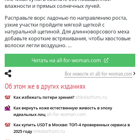
влажности и прямых солнечных лучей.
Расправьте ворс ладонью по направлению роста,
узкие участки пройдите мягкой щеткой с
натуральной щетиной. Для длинноворсового меха
добавьте короткие встряхивания, чтобы хвостовые
волоски легли воздушно.
Читать на all-for-woman.com
Все новости от all-for-woman.com
Об этом же в других изданиях
shkolazhizni.ru
Как избежать потери зрения?
Как вернуть коже естественную живость в эпоху
all-for-woman.com
идеальных лиц
Как купить USDT в Москве: ТОП-4 проверенных сервиса в
shkolazhizni.ru
2025 году