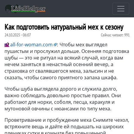
Как подготовить натуральный мех к сезону
24.10.2025 - 06:07
Сейчас читают:
991
all-for-woman.com
:
Чтобы мех выглядел
пушистым и прослужил дольше. Осенняя подготовка
шубы — это не ритуал на всякий случай, когда вам
нечем заняться в ненастный осенний вечер, а
страховка от свалявшегося меха, залысин и не
сказать, чтобы самого приятного запаха шкафа.
Чтобы шуба выглядела дорого и служила долго,
важно соблюдать довольно простые правил. Они
работают для норки, соболя, песца, каракуля и
мутоновой овчины с нюансами по типу меха.
Проветривание и пробуждение меха Снимите чехол,
встряхните вещь и дайте ей подышать на широких
плечиках сутки в комнате без повышенной