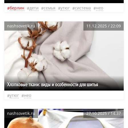
берлин
дети
семья
утюг
система
нео
nashsovetik.ru
11.12.2025 / 22:09
Хлопковые ткани: виды и особенности для шитья
утюг
нео
nashsovetik.ru
27.10.2025 / 14:37