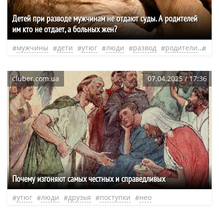
Детей при разводе мужчинам не отдают суды. А родителей
им кто не отдает, а больных жен?
мужчины
дети
утюг
люди
развод
родители
нео
cluber.com.ua
07.04.2025 / 17:36
Почему изгоняют самых честных и справедливых
утюг
люди
друзья
поступки
нео