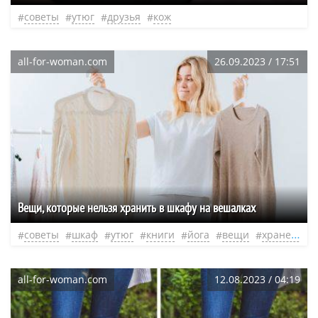
советы
утюг
друзья
кож
all-for-woman.com
26.09.2023 / 17:51
Вещи, которые нельзя хранить в шкафу на вешалках
советы
шкаф
утюг
книги
йога
вещи
хранение
all-for-woman.com
12.08.2023 / 04:19