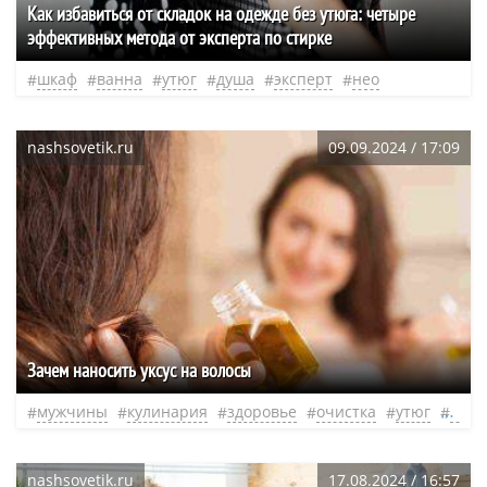
Как избавиться от складок на одежде без утюга: четыре
эффективных метода от эксперта по стирке
шкаф
ванна
утюг
душа
эксперт
нео
nashsovetik.ru
09.09.2024 / 17:09
Зачем наносить уксус на волосы
мужчины
кулинария
здоровье
очистка
утюг
нео
nashsovetik.ru
17.08.2024 / 16:57