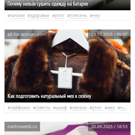
Почему нельзя сушить одежду на батарее
запахи
здоровье
утюг
плесень
нео
all-for-woman.com
24.10.2025 / 06:07
Как подготовить натуральный мех к сезону
лайфхаки
советы
шкаф
запахи
утюг
мех
нео
nashsovetik.ru
20.09.2025 / 18:53