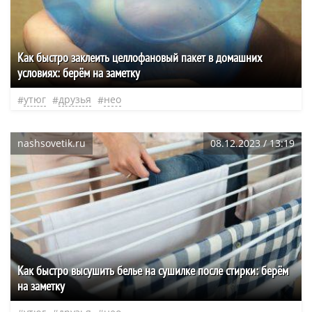
Как быстро заклеить целлофановый пакет в домашних
условиях: берём на заметку
утюг
друзья
нео
nashsovetik.ru
08.12.2023 / 13:19
Как быстро высушить белье на сушилке после стирки: берём
на заметку