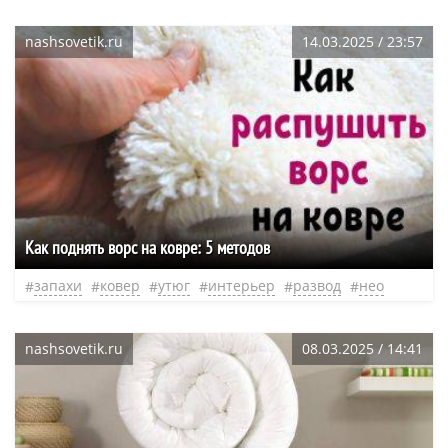
nashsovetik.ru
14.03.2025 / 23:57
Как поднять ворс на ковре: 5 методов
запахи
ковер
утюг
интерьер
развод
нео
nashsovetik.ru
08.03.2025 / 14:41