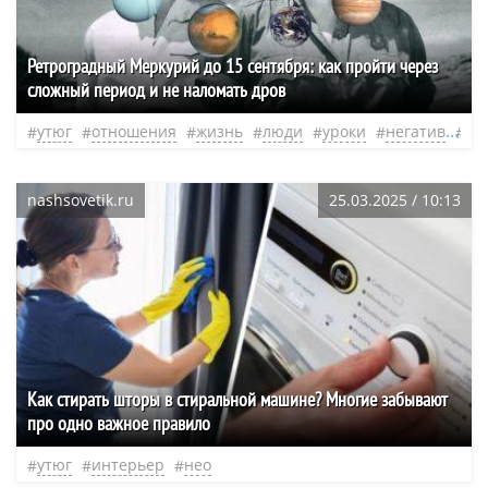
Ретроградный Меркурий до 15 сентября: как пройти через
сложный период и не наломать дров
утюг
отношения
жизнь
люди
уроки
негатив
не
nashsovetik.ru
25.03.2025 / 10:13
Как стирать шторы в стиральной машине? Многие забывают
про одно важное правило
утюг
интерьер
нео