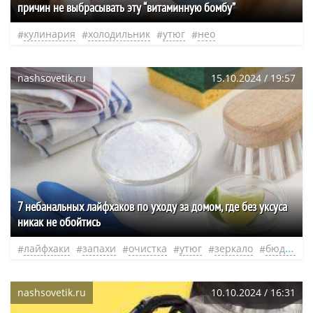
причин не выбрасывать эту “витаминную бомбу”
кулинария
холодильник
утюг
нео
nashsovetik.ru
15.10.2024 / 19:57
7 небанальных лайфхаков по уходу за домом, где без уксуса
никак не обойтись
лайфхаки
запахи
очистка
утюг
зеркало
бюджет
nashsovetik.ru
10.10.2024 / 16:31