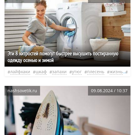
Эти 8 хитростей помогут быстрее высушить постиранную
одежду осенью и зимой
лайфхаки
шкаф
запахи
утюг
плесень
жизнь
не
nashsovetik.ru
09.08.2024 / 10:37