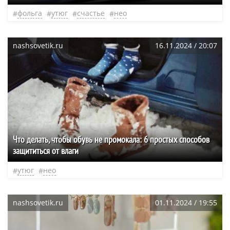
фольга
утюг
счастье
нео
nashsovetik.ru
16.11.2024 / 20:07
Что делать, чтобы обувь не промокала: 6 простых способов
защититься от влаги
утюг
нео
nashsovetik.ru
01.11.2024 / 19:55