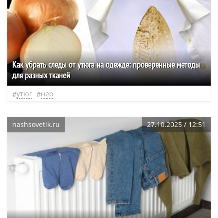
Как убрать следы от утюга на одежде: проверенные методы
для разных тканей
утюг
нео
nashsovetik.ru
27.10.2025 / 12:51