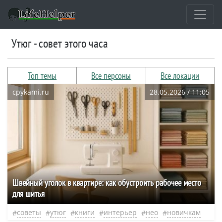
Утюг - совет этого часа
Топ темы
Все персоны
Все локации
cpykami.ru
28.05.2026 / 11:05
Швейный уголок в квартире: как обустроить рабочее место
для шитья
советы
утюг
книги
интерьер
нео
новичкам