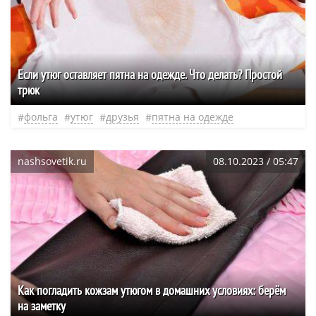
Если утюг оставляет пятна на одежде. Что делать? Простой
трюк
фольга
утюг
друзья
пятна на одежде
nashsovetik.ru
08.10.2023 / 05:47
Как погладить кожзам утюгом в домашних условиях: берём
на заметку