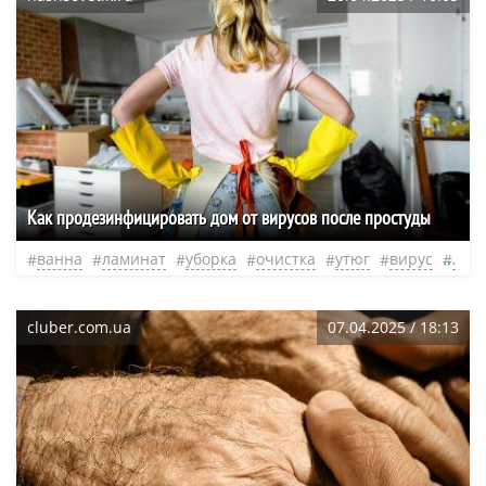
Как продезинфицировать дом от вирусов после простуды
ванна
ламинат
уборка
очистка
утюг
вирус
нео
cluber.com.ua
07.04.2025 / 18:13