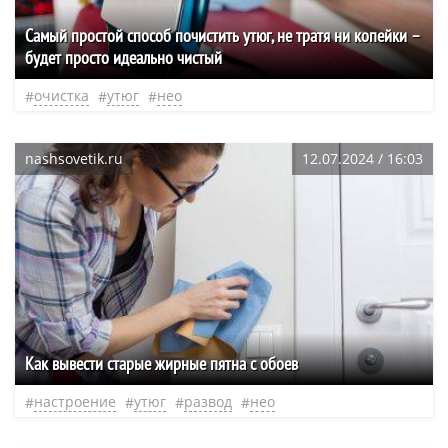
Самый простой способ почистить утюг, не тратя ни копейки –
будет просто идеально чистый
очистка
утюг
нео
nashsovetik.ru
12.07.2024 / 16:03
Как вывести старые жирные пятна с обоев
настроение
утюг
развод
нео