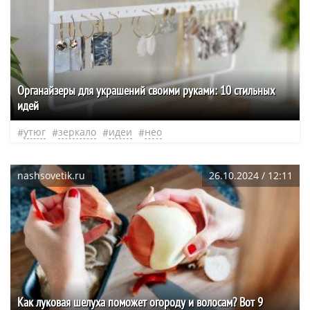
Органайзеры для украшений своими руками: 10 стильных
идей
утюг
зеркало
идеи
нео
nashsovetik.ru
26.10.2024 / 12:11
Как луковая шелуха поможет огороду и волосам? Вот 9