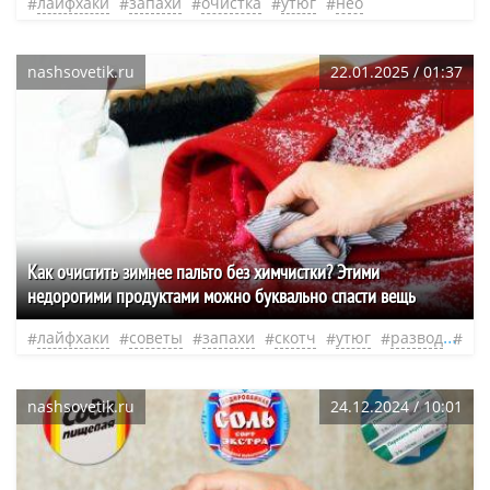
лайфхаки
запахи
очистка
утюг
нео
nashsovetik.ru
22.01.2025 / 01:37
Как очистить зимнее пальто без химчистки? Этими
недорогими продуктами можно буквально спасти вещь
лайфхаки
советы
запахи
скотч
утюг
развод
нео
nashsovetik.ru
24.12.2024 / 10:01