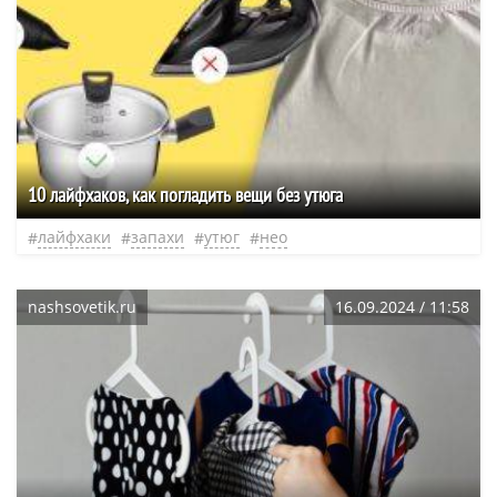
10 лайфхаков, как погладить вещи без утюга
лайфхаки
запахи
утюг
нео
nashsovetik.ru
16.09.2024 / 11:58