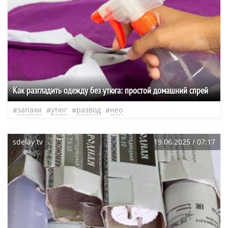
Как разгладить одежду без утюга: простой домашний спрей
запахи
утюг
развод
нео
sdelay.tv
19.06.2025 / 07:17