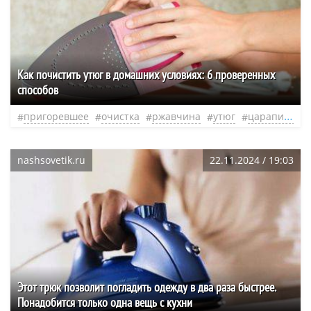
Как почистить утюг в домашних условиях: 6 проверенных
способов
пригоревшее
очистка
ржавчина
утюг
царапины
nashsovetik.ru
22.11.2024 / 19:03
Этот трюк позволит погладить одежду в два раза быстрее.
Понадобится только одна вещь с кухни