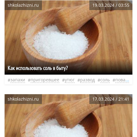
shkolazhizni.ru
19.03.2024 / 03:55
Как использовать соль в быту?
запахи
пригоревшее
утюг
развод
соль
поваренная соль
shkolazhizni.ru
17.03.2024 / 21:41