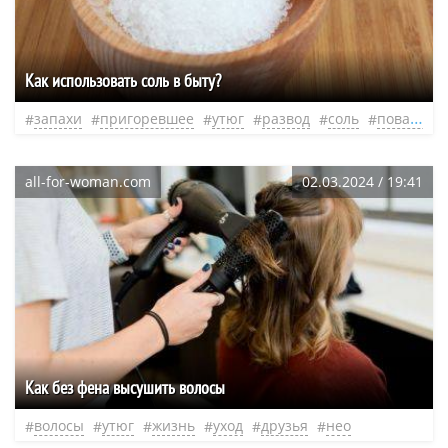
Как использовать соль в быту?
запахи
пригоревшее
утюг
развод
соль
поваренная соль
all-for-woman.com
02.03.2024 / 19:41
Как без фена высушить волосы
волосы
утюг
жизнь
уход
друзья
нео