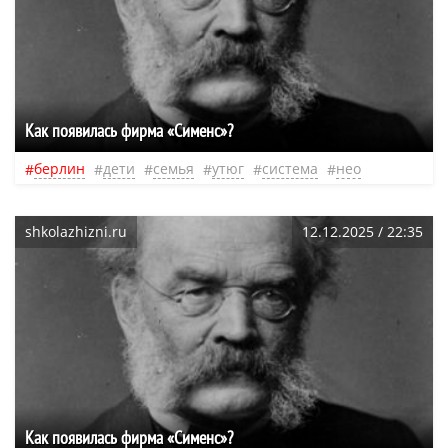
Как появилась фирма «Сименс»?
берлин
дети
семья
утюг
система
нео
shkolazhizni.ru
12.12.2025 / 22:35
Как появилась фирма «Сименс»?