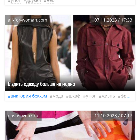
утюг
друзья
нео
all-for-woman.com
07.11.2023 / 17:33
Гладить одежду больше не модно
виктория бекхэм
мода
шкаф
утюг
жизнь
фразы
nashsovetik.ru
11.10.2023 / 07:17