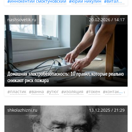
иннокентий смоктуновский
юрий никулин
виталий мельников
nashsovetik.ru
20.02.2026 / 14:17
Домашняя электробезопасность: 10 правил, которые реально
снижают риск пожара
пластик
ванна
утюг
изоляция
токен
контакт
не
shkolazhizni.ru
13.12.2025 / 21:29