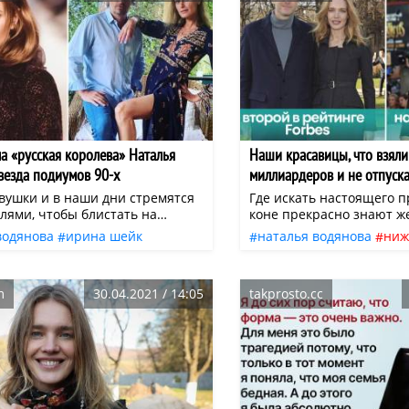
беременна вновь. Так ли
деле и как многодетной 
держать себя в форме, ч
статье.
ла «русская королева» Наталья
Наши красавицы, что взяли
звезда подиумов 90-х
миллиардеров и не отпуск
вушки и в наши дни стремятся
Где искать настоящего 
лями, чтобы блистать на
коне прекрасно знают 
и фотографироваться для
из нашего списка. Эти р
водянова
ирина шейк
наталья водянова
ниж
налов. Слава, деньги,
смогли покорить сердца
мода
красота
знаменитости
брак
семья
знаменит
ость. Что еще нужно для
мужчин в мире. Но что и
отя в действительности есть
сказочное везение, хор
m
30.04.2021 / 14:05
takprosto.cc
нусов, да и карьера модели не
наследственность или т
лгая. К тому же жизнь бывших
целеустремленность? Су
жет разочаровать тех, кто
 моды исключительно в
нах.