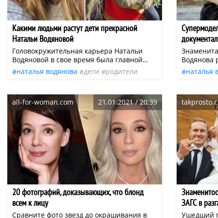
Какими людьми растут дети прекрасной
Супермодел
Натальи Водяновой
документал
путешестви
Головокружительная карьера Натальи
Знаменита
Водяновой в свое время была главной
Водянова 
новостью российского модельного
дочери чт
наталья водянова
дети
родители
наталья 
бизнеса. Девочка из бедной семьи стала
отправила
знаменитости
модель
нижний н
настоящей сенсацией благодаря своим
России. И
потрясающим чертам… А что же дети
документа
all-for-woman.com
21.01.2021 / 20:39
takprosto.c
Водяновой? Чем занимаются отпрыски
каникулы»
красотки сейчас?
известный
Зыгарь и 
туристиче
Нателла К
Нижнего Н
прокормит
продавщиц
лет покори
20 фотографий, доказывающих, что блонд
Знаменитост
всем к лицу
ЗАГС в раз
Сравните фото звезд до окрашивания в
Ушедший г