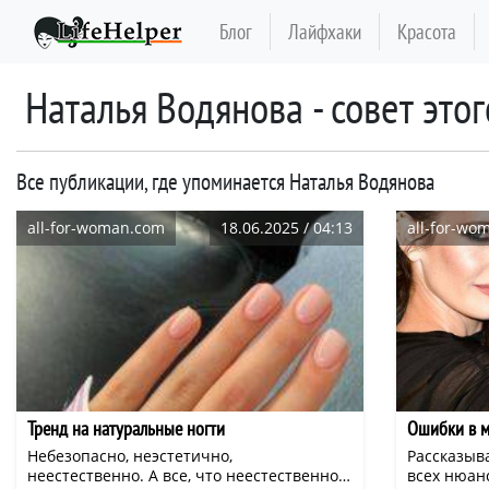
Блог
Лайфхаки
Красота
Наталья Водянова - совет этог
Все публикации, где упоминается Наталья Водянова
all-for-woman.com
18.06.2025 / 04:13
all-for-wo
Тренд на натуральные ногти
Ошибки в м
Небезопасно, неэстетично,
Рассказыв
неестественно. А все, что неестественно –
всех нюанс