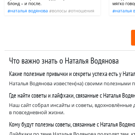
блонд – и после.
мягко гов
событий. 
наталья водянова
волосы
отношения
наталья 
корректив
цвет
свадьба
том числе 
запланиров
Однако не
не отклады
редакция «
ярких сва
поженилис
Что важно знать о Наталья Водянова
невзирая н
Какие полезные привычки и секреты успеха есть у Ната
Наталья Водянова известен(на) своими полезными 
Где найти советы и лайфхаки, связанные с Наталья Водя
Наш сайт собрал инсайты и советы, вдохновлённые 
в повседневной жизни.
Кому будут полезны советы, связанные с Наталья Водян
Лайфхаки по теме Наталья Водянова подходят тем, к