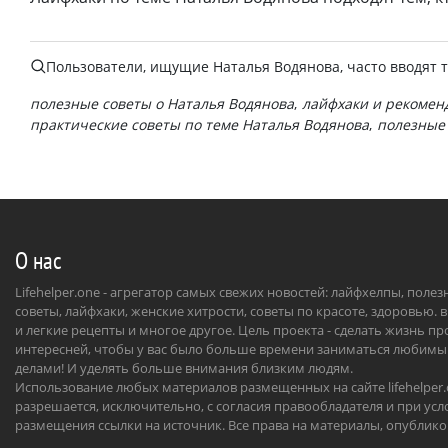
Пользователи, ищущие
Наталья Водянова
, часто вводят 
полезные советы о Наталья Водянова
лайфхаки и рекомен
практические советы по теме Наталья Водянова
полезные
О нас
Lifehelper.one - агрегатор самых свежих новостей: лайфхелпы, поле
советы, лайфхаки, женские хитрости, советы по красоте, здоровью. 
и легкие рецепты и многое другое. Цель проекта - сделать жизнь п
интересней, чтобы у вас было больше времени заниматься любим
делами! И уделять больше внимания близким людям.
Использование любых материалов размещенных на сайте lifehelper
разрешается, исключительно, с согласия правообладателя и при усл
размещения ссылки на источник. Все права на материалы, опублик
на сайте, охраняются в соответствии с нормами международного пр