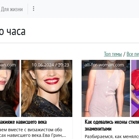
Для жизни
о часа
Топ темы
Все п
man.com
10.06.2024 / 20:23
all-for-woman.com
акияже нависшего века
Как одевались иконы стиля 
знаменитыми
аем вместе с визажистом обо
ах нависшего века.Ева Грин,
Разбираемся, как менял