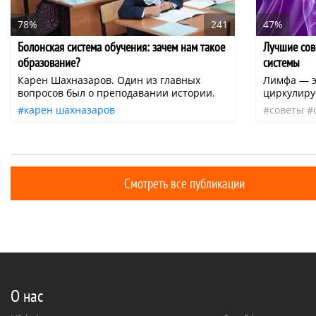
78%
241
47%
Болонская система обучения: зачем нам такое
Лучшие сов
образование?
системы
Карен Шахназаров. Один из главных
Лимфа — э
вопросов был о преподавании истории.
циркулиру
омывая вс
карен шахназаров
советы
очищение 
высшее образование
все токси
система образования
жизнедеят
и бактери
профессиональное обучение
сигнализир
Смотреть все публикации
организмом
О нас