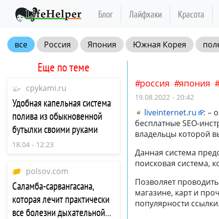
Блог
Лайфхаки
Красота
все
Россия
Япония
Южная Корея
пол
Еще по теме
россия
япония
cpykami.ru
19.08.2022 - 20:42
Удобная капельная система
liveinternet.ru
:
– 
полива из обыкновенной
бесплатные SEO-инстр
бутылки своими руками
владельцы которой в
18.04 - 12:23
Данная система предо
поисковая система, к
polsov.com
Позволяет проводить 
​Саламба-сарвангасана,
магазине, карт и про
которая лечит практически
популярности ссылки
все болезни дыхательной