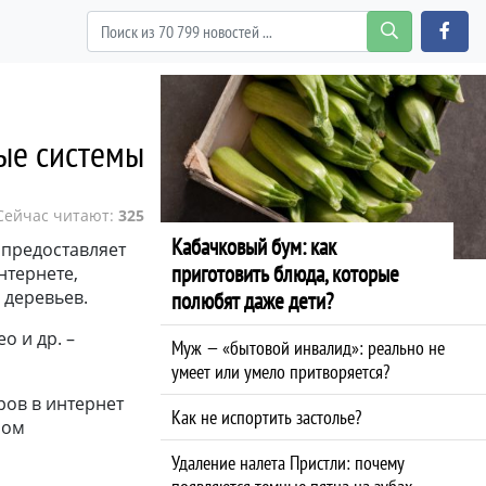
ые системы
Сейчас читают:
325
Кабачковый бум: как
 предоставляет
приготовить блюда, которые
нтернете,
 деревьев.
полюбят даже дети?
о и др. –
Муж — «бытовой инвалид»: реально не
умеет или умело притворяется?
ров в интернет
Как не испортить застолье?
мом
Удаление налета Пристли: почему