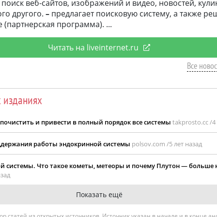
поиск веб-сайтов, изображений и видео, новостей, кул
ого другого.
–
предлагает поисковую систему, а также ре
 (партнерская программа).
Читать на liveinternet.ru
Все новост
х изданиях
 почистить и привести в полный порядок все системы
takprosto.cc /
4
ддержания работы эндокринной системы
polsov.com /
5 лет назад
й системы. Что такое кометы, метеоры и почему Плутон — больше 
азад
Показать ещё
гатор статей из открытых источников. Источник указан в начале и в конце а