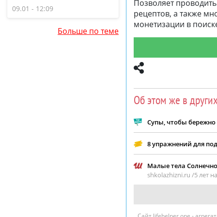
Позволяет проводить 
системы
09.01 - 12:09
рецептов, а также мн
монетизации в поиске
Больше по теме
Об этом же в други
Супы, чтобы бережно
8 упражнений для по
Малые тела Солнечно
shkolazhizni.ru /
5 лет н
Сайт lifehelper.one - агре