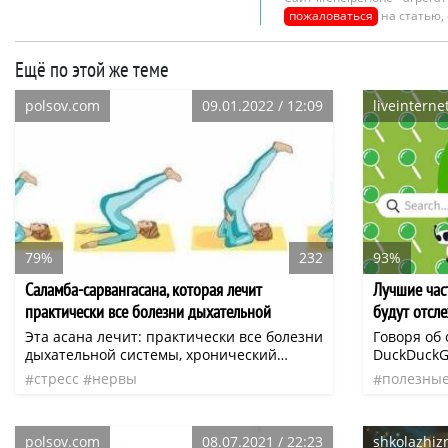
пожаловаться
на статью,
Ещё по этой же теме
polsov.com
09.01.2022 / 12:09
liveinterne
79%
232
93%
​Саламба-сарвангасана, которая лечит
Лучшие час
практически все болезни дыхательной
будут отсле
системы
Эта асана лечит: практически все болезни
Говоря об
дыхательной системы, хронический
DuckDuckG
насморк, бронхит, затруднённое дыхание,
эффективе
стресс
нервы
полезные
астма, ослабленный иммунитет, колит,
решать вам
геморрой, нарушения пищеварения, язва
результат
кишечника, смещение матки,
аккуратно
polsov.com
08.07.2021 / 22:23
shkolazhizn
менструальные нарушения,
партнерств