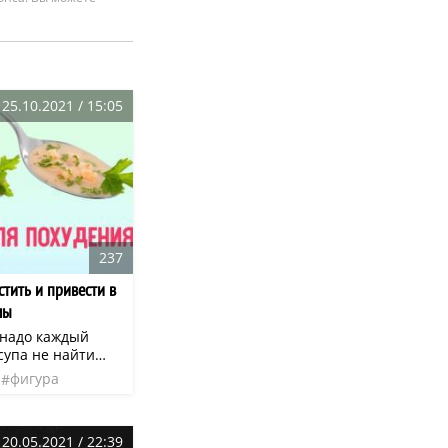
25.10.2021 / 15:05
237
тить и привести в
мы
о надо каждый
 супа не найти
Наоборот, там
фигура
 и много воды.
птов супов,
что любой суп
20.05.2021 / 22:39
 Это одна из