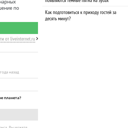
появляются темные пятна на зубах
инарных
шение по
Как подготовиться к приходу гостей за
десять минут?
и от liveinternet.ru
 года назад
не планета?
нонса. Вы можете