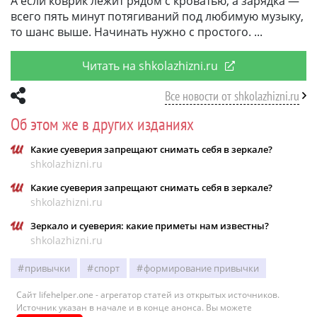
А если коврик лежит рядом с кроватью, а зарядка —
всего пять минут потягиваний под любимую музыку,
то шанс выше. Начинать нужно с простого.
Читать на shkolazhizni.ru
Все новости от shkolazhizni.ru
Об этом же в других изданиях
Какие суеверия запрещают снимать себя в зеркале?
shkolazhizni.ru
Какие суеверия запрещают снимать себя в зеркале?
shkolazhizni.ru
Зеркало и суеверия: какие приметы нам известны?
shkolazhizni.ru
привычки
спорт
формирование привычки
Сайт lifehelper.one - агрегатор статей из открытых источников.
Источник указан в начале и в конце анонса. Вы можете