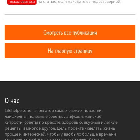
пожаловаться
на статью, если находите её недостоверной.
Смотреть все публикации
На главную страницу
О нас
Lifehelper.one - агрегатор самых свежих новостей:
лайфхелпы, полезные советы, лайфхаки, женские
хитрости, советы по красоте, здоровью. вкусные и легкие
рецепты и многое другое. Цель проекта - сделать жизнь
проще и интересней, чтобы у вас было больше времени
заниматься любимыми делами! И уделять больше