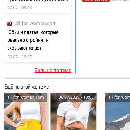
комфортно в течение всего
07.07 - 03:43
дня
all-for-woman.com
Юбки и платья, которые
реально стройнят и
скрывают живот
06.07 - 18:07
Больше по теме
Ещё по этой же теме
all-for-woman.com
06.07.2025 / 18:07
all-for-wo