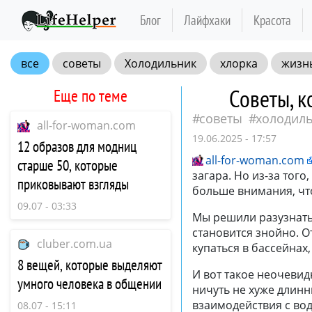
Блог
Лайфхаки
Красота
все
советы
Холодильник
хлорка
жизн
Советы, к
Еще по теме
советы
холодил
all-for-woman.com
19.06.2025 - 17:57
12 образов для модниц
all-for-woman.com
старше 50, которые
загара. Но из-за того
приковывают взгляды
больше внимания, что
09.07 - 03:33
Мы решили разузнать,
становится знойно. 
cluber.com.ua
купаться в бассейнах,
8 вещей, которые выделяют
И вот такое неочевид
умного человека в общении
ничуть не хуже длинн
взаимодействия с вод
08.07 - 15:11