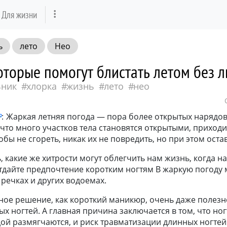
Для жизни
ь
лето
Нео
оторые помогут блистать летом без 
ьник
хлорка
жизнь
лето
нео
:
Жаркая летняя погода — пора более открытых нарядов
, что много участков тела становятся открытыми, приходи
бы не сгореть, никак их не повредить, но при этом остав
 какие же хитрости могут облегчить нам жизнь, когда на
Отдайте предпочтение коротким ногтям В жаркую погоду
 речках и других водоемах.
ное решение, как короткий маникюр, очень даже полезн
ых ногтей. А главная причина заключается в том, что ног
ой размягчаются, и риск травматизации длинных ногтей 