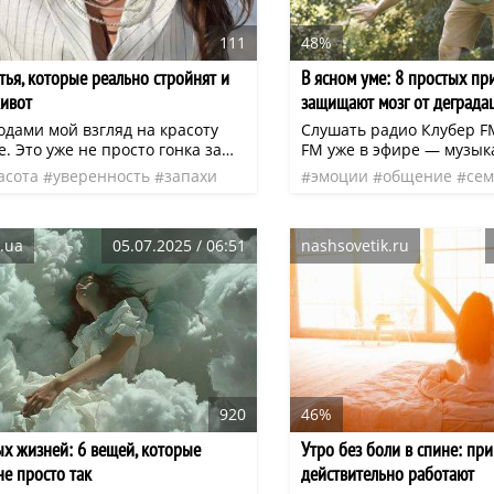
111
48%
тья, которые реально стройнят и
В ясном уме: 8 простых пр
ивот
защищают мозг от деграда
годами мой взгляд на красоту
Слушать радио Клубер F
е. Это уже не просто гонка за
FM уже в эфире — музык
а умение чувствовать и
вдохновения, отдыха и п
асота
уверенность
запахи
эмоции
общение
сем
ать свою уникальность. Мода
Слушайте онлайн или в 
одежда
нео
диета
нео
эфир
гра
Это не про ограничения, а про
cluber.fm (iOS и Android)
 Это про стиль,
.ua
05.07.2025 / 06:51
nashsovetik.ru
ворит: «Я здесь, я прекрасна, и
о мне идет».
920
46%
х жизней: 6 вещей, которые
Утро без боли в спине: пр
не просто так
действительно работают