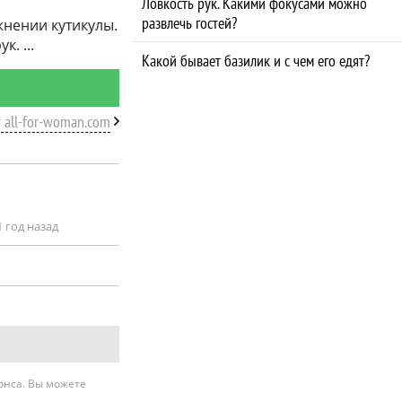
Ловкость рук. Какими фокусами можно
развлечь гостей?
жнении кутикулы.
ук.
Какой бывает базилик и с чем его едят?
т all-for-woman.com
1 год назад
нонса. Вы можете