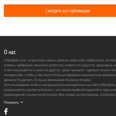
условия — 
окажутся к лицу тем, кто хочет выглядеть
Под возде
моложе.
Смотреть все публикации
теряют вла
тусклыми 
О нас
Lifehelper.one - агрегатор самых свежих новостей: лайфхелпы, поле
советы, лайфхаки, женские хитрости, советы по красоте, здоровью. 
и легкие рецепты и многое другое. Цель проекта - сделать жизнь п
интересней, чтобы у вас было больше времени заниматься любим
делами! И уделять больше внимания близким людям.
Использование любых материалов размещенных на сайте lifehelper
разрешается, исключительно, с согласия правообладателя и при усл
размещения ссылки на источник. Все права на материалы, опублик
на сайте, охраняются в соответствии с нормами международного пр
Показать