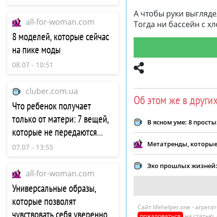
А чтобы руки выгляде
all-for-woman.com
Тогда ни бассейн с х
8 моделей, которые сейчас
на пике моды
08.07 - 10:51
cluber.com.ua
Об этом же в други
Что ребенок получает
только от матери: 7 вещей,
В ясном уме: 8 прос
которые не передаются
через отца
Метатренды, которые
07.07 - 13:55
Эхо прошлых жизней: 
all-for-woman.com
Универсальные образы,
которые позволят
Сайт lifehelper.one - агре
чувствовать себя уверенно и
пожаловаться
на статью,