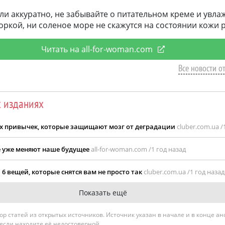
ли аккуратно, не забывайте о питательном креме и увла
лоркой, ни соленое море не скажутся на состоянии кожи р
Читать на all-for-woman.com
Все новости о
х изданиях
тых привычек, которые защищают мозг от деградации
cluber.com.ua /
 уже меняют наше будущее
all-for-woman.com /
1 год назад
6 вещей, которые снятся вам не просто так
cluber.com.ua /
1 год назад
Показать ещё
гатор статей из открытых источников. Источник указан в начале и в конце а
 если находите её недостоверной.