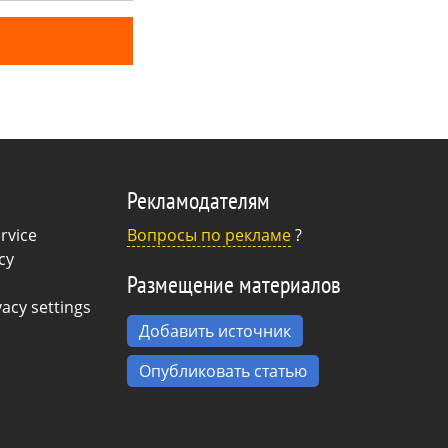
роб, чтобы не
гулку в
е с помощью
та.
Рекламодателям
rvice
Вопросы по рекламе
?
cy
Размещение материалов
acy settings
Добавить источник
Опубликовать статью