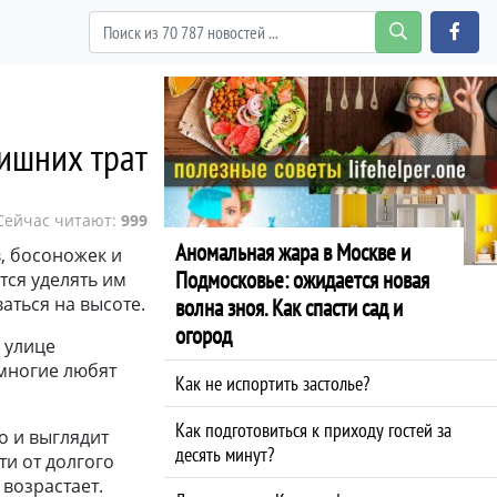
лишних трат
Сейчас читают:
999
Аномальная жара в Москве и
, босоножек и
Подмосковье: ожидается новая
тся уделять им
аться на высоте.
волна зноя. Как спасти сад и
огород
 улице
 многие любят
Как не испортить застолье?
Как подготовиться к приходу гостей за
о и выглядит
десять минут?
ти от долгого
возрастает.