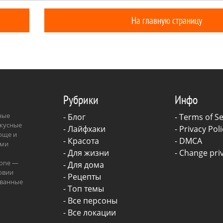
не отпуск, а настоящий стресс.
добавить в летний гарде
йствием ультрафиолета они
превращать летнюю про
На главную страницу
гу, становятся ломкими,
настоящее испытание. Статья содержит
и непослушными.
изображения, созданны
искусственного интеллек
Рубрики
Инфо
зные
-
Блог
-
Terms of Se
вкусные
-
Лайфхаки
-
Privacy Poli
роще и
-
Красота
-
DMCA
ыми
-
Для жизни
-
Change priv
.one —
-
Для дома
овии
-
Рецепты
ованные
- Топ темы
ава.
- Все персоны
- Все локации