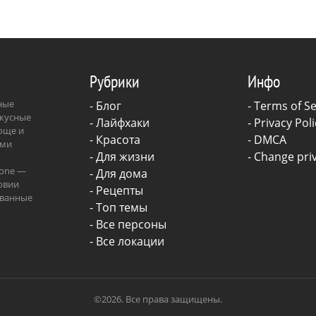
Рубрики
Инфо
зные
-
Блог
-
Terms of Se
вкусные
-
Лайфхаки
-
Privacy Poli
роще и
-
Красота
-
DMCA
ыми
-
Для жизни
-
Change priv
.one —
-
Для дома
овии
-
Рецепты
ованные
- Топ темы
ава.
- Все персоны
- Все локации
©2026. Все права защищены.