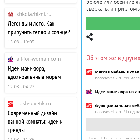
брюле или осенние ли
сверкать, и при этом 
shkolazhizni.ru
Легенды и лето. Как
приручить тепло и солнце?
13.08 - 19:05
Об этом же в други
all-for-woman.com
Идеи маникюра,
Мягкая мебель в спал
вдохновленные морем
nashsovetik.ru /
11 меся
12.08 - 04:27
Идеи маникюра на ав
nashsovetik.ru
Функциональная мебе
Современный дизайн
nashsovetik.ru /
1 год н
ванной комнаты: идеи и
тренды
Сайт lifehelper.one - агре
11.08 - 11:35