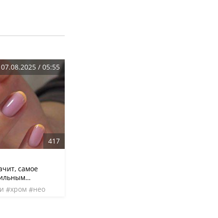
07.08.2025 / 05:55
417
ачит, самое
тильным
ким он будет:
и
хром
нео
собрали
обы было проще