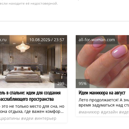
 если находите её недостоверной.
k.ru
10.08.2025 / 23:57
all-for-woman.com
299
95%
ль в спальне: идеи для создания
Идеи маникюра на август
расслабляющего пространства
Лето продолжается! А зн
время задуматься над с
это не только место для сна, но
маникюром на август. Ка
она отдыха, где важен комфорт
маникюр
дизайн
иде
нежным или ярким? Мы 
чная атмосфера. Мягкая мебель
царапины
идеи
интерьер
актуальные дизайны, чт
ает ключевую роль, помогая
нео
сделать выбор.
обные уголки для чтения,