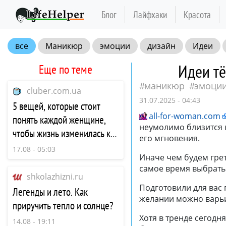
Блог
Лайфхаки
Красота
все
Маникюр
эмоции
дизайн
Идеи
Идеи тё
Еще по теме
маникюр
эмоци
cluber.com.ua
31.07.2025 - 04:43
5 вещей, которые стоит
all-for-woman.com
понять каждой женщине,
неумолимо близится к
чтобы жизнь изменилась к
его мгновения.
лучшему
17.08 - 05:03
Иначе чем будем гре
самое время выбрать
shkolazhizni.ru
Подготовили для вас 
Легенды и лето. Как
желании можно варьи
приручить тепло и солнце?
Хотя в тренде сегодн
14.08 - 19:11