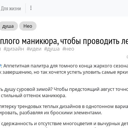
Для жизни
душа
Нео
плого маникюра, чтобы проводить л
и
дизайн
идеи
душа
нео
:
Аппетитная палитра для томного конца жаркого сезона
 завершению, но так хочется успеть уловить самые ярк
ть душу суровой зимой? Чтобы предстоящий август точн
 стильный оттенок маникюра.
пятерку трендовых теплых дизайнов в однотонном вариа
ровать, разбавляя их броскими элементами.
я сдержанность и отсутствие многоцветия и вычурных дет