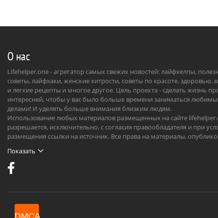
О нас
Lifehelper.one - агрегатор самых свежих новостей: лайфхелпы, поле
советы, лайфхаки, женские хитрости, советы по красоте, здоровью. 
и легкие рецепты и многое другое. Цель проекта - сделать жизнь п
интересней, чтобы у вас было больше времени заниматься любим
делами! И уделять больше внимания близким людям.
Использование любых материалов размещенных на сайте lifehelper
разрешается, исключительно, с согласия правообладателя и при усл
размещения ссылки на источник. Все права на материалы, опублик
на сайте, охраняются в соответствии с нормами международного пр
Показать
DMCA