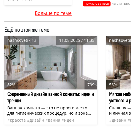
пожаловаться
на статью,
Больше по теме
Ещё по этой же теме
nashsovetik.ru
11.08.2025 / 11:35
nashsoveti
82%
799
56%
Современный дизайн ванной комнаты: идеи и
Мягкая мебе
тренды
уютного и 
Ванная комната — это не просто место
Спальня — 
для гигиенических процедур, но и зона
и личная з
уюта, релаксации и красоты.
и гармони
красота
дизайн
ванна
идеи
дизайн
Современный дизайн помогает соединить
здесь игр
интерьер
система
нео
система
в себе эстетику и функциональность,
создать уд