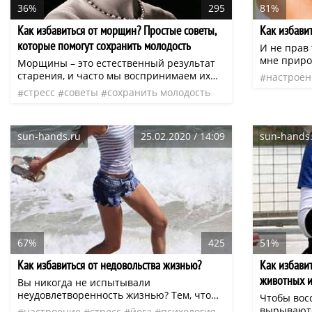
36%
295
81%
Как избавиться от морщин? Простые советы,
Как избави
которые помогут сохранить молодость
И не прав 
надолго
мне приро
Морщины – это естественный результат
предназна
старения, и часто мы воспринимаем их
настроен
приходитс
как неизбежность. При этом мы редко
стресс
советы
сохранить молодость
милые дам
задумываемся о том, что их
только рож
возникновение связано не только с
вот как ей
достижением определенного возраста, но
этот счет 
sun-hands.ru
25.02.2020 / 14:09
sun-hands
и с неправильным образом жизни, а
делать эту
также некачественным уходом за лицом.
67%
425
51%
Как избавиться от недовольства жизнью?
Как избави
животных и
Вы никогда не испытывали
неудовлетворенность жизнью? Тем, что
Чтобы вос
запланировали одно, а получилось совсем
вырываютс
настроение
стресс
йога
психология