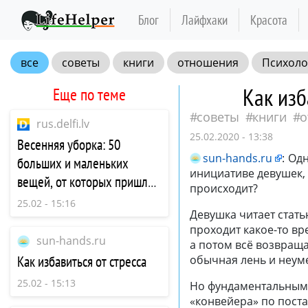
Блог
Лайфхаки
Красота
все
советы
книги
отношения
Психоло
Как изб
Еще по теме
советы
книги
о
rus.delfi.lv
25.02.2020 - 13:38
Весенняя уборка: 50
sun-hands.ru
:
Одн
больших и маленьких
инициативе девушек,
вещей, от которых пришло
происходит?
время избавиться
25.02 - 15:16
Девушка читает стать
проходит какое-то вр
sun-hands.ru
а потом всё возвраща
Как избавиться от стресса
обычная лень и неуме
25.02 - 15:13
Но фундаментальными
«конвейера» по пост