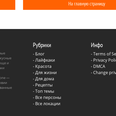
На главную страницу
иться от стресса».
Рубрики
Инфо
зные
-
Блог
-
Terms of Se
вкусные
-
Лайфхаки
-
Privacy Poli
роще и
-
Красота
-
DMCA
ыми
-
Для жизни
-
Change priv
.one —
-
Для дома
овии
-
Рецепты
ованные
- Топ темы
ава.
- Все персоны
- Все локации