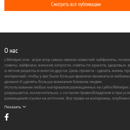
Смотреть все публикации
«Как избав
О нас
Lifehelper.one - агрегатор самых свежих новостей: лайфхелпы, поле
советы, лайфхаки, женские хитрости, советы по красоте, здоровью. 
и легкие рецепты и многое другое. Цель проекта - сделать жизнь п
интересней, чтобы у вас было больше времени заниматься любим
делами! И уделять больше внимания близким людям.
Использование любых материалов размещенных на сайте lifehelper
разрешается, исключительно, с согласия правообладателя и при усл
размещения ссылки на источник. Все права на материалы, опублик
на сайте, охраняются в соответствии с нормами международного пр
Показать