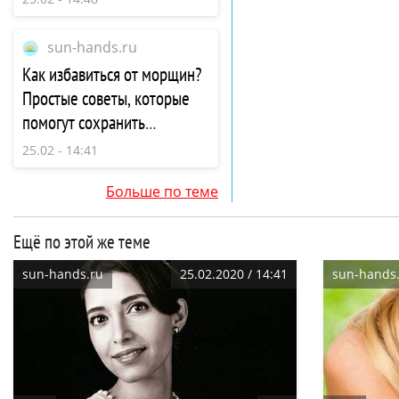
sun-hands.ru
Как избавиться от морщин?
Простые советы, которые
помогут сохранить
молодость надолго
25.02 - 14:41
Больше по теме
Ещё по этой же теме
sun-hands.ru
25.02.2020 / 14:41
sun-hands