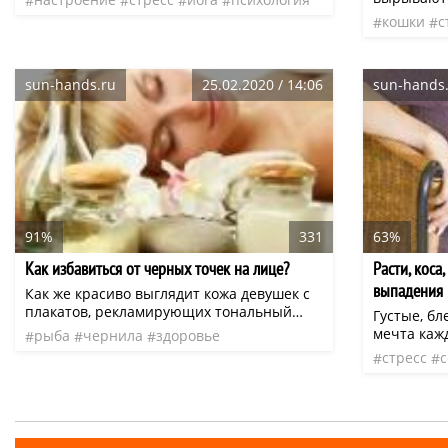
другое? Тем, что день разменялся на
трудовой 
кошки
с
какие-то мелочи, и вы не заметили, как он
горы. Что
прошел? Тем, что жизнь стала какой-то
подышать 
серой, рутинной?..
природой. 
sun-hands.ru
25.02.2020 / 14:06
sun-hands
время за г
прилив сил
напряженн
Деревья, р
отдают св
дают нам 
многие лю
состоянии 
позволяют
91%
331
63%
расслабит
Как избавиться от черных точек на лице?
Расти, коса
сайта «Со
«Отдых – 
выпадения 
Как же красиво выглядит кожа девушек с
человечес
плакатов, рекламирующих тональный
Густые, бл
нельзя ли
крем или любые другие косметические
мечта каж
рыба
чернила
здоровье
средства для лица! Кажется,
прекрасног
стресс
начинают 
выпадать в
делать? Гл
первая при
избавиться