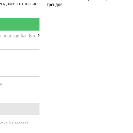
фундаментальные
трендов
сти от sun-hands.ru
ад
нонса. Вы можете