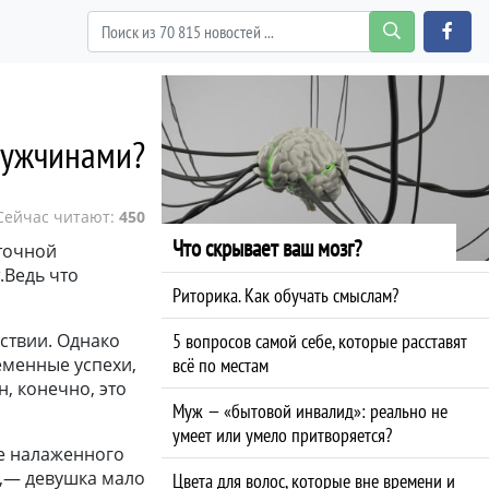
мужчинами?
Сейчас читают:
450
Что скрывает ваш мозг?
ыточной
.Ведь что
Риторика. Как обучать смыслам?
йствии. Однако
5 вопросов самой себе, которые расставят
еменные успехи,
всё по местам
, конечно, это
Муж — «бытовой инвалид»: реально не
умеет или умело притворяется?
е налаженного
е,— девушка мало
Цвета для волос, которые вне времени и