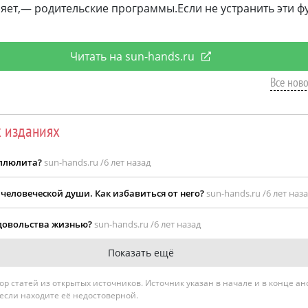
ляет,— родительские программы.Если не устранить эти 
Читать на sun-hands.ru
Все ново
х изданиях
еллюлита?
sun-hands.ru /
6 лет назад
 человеческой души. Как избавиться от него?
sun-hands.ru /
6 лет наз
едовольства жизнью?
sun-hands.ru /
6 лет назад
Показать ещё
гатор статей из открытых источников. Источник указан в начале и в конце а
 если находите её недостоверной.