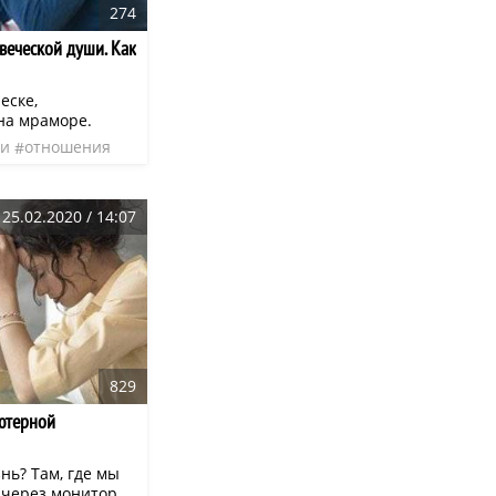
274
веческой души. Как
еске,
на мраморе.
ги
отношения
25.02.2020 / 14:07
829
ьютерной
нь? Там, где мы
 через монитор