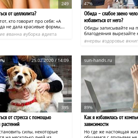
249
47%
ться от целлюлита?
Обида – слабое звено чело
избавиться от него?
тот, кто говорит про себя: «А
да не дала красивые формы,
Обиды записывайте на п
чено быть толстой, вот
благодеяния вырезайте 
ие
ванна
уборка
диета
я мириться». Заблуждаетесь,
нервы
здоровье
кни
ы! По законам природы мы
даемся, Бог дает нам жизнь, а
 распоряжаться, он советов на
не дает. И кому как не самой
.ru
25.02.2020 / 14:09
sun-hands.ru
 жизнь счастливой и красивой.
395
89%
ться от стресса с помощью
Как я избавилась от комп
 растений
зависимости
становить силы, некоторые
Но где же настоящая жиз
я на несколько дней из
общаемся с друзьями не