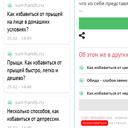
что из себя представ
sun-hands.ru
Как избавиться от прыщей
на лице в домашних
условиях?
25.02 - 14:49
Об этом же в други
sun-hands.ru
Прыщи. Как избавиться от
Как избавиться от ц
прыщей быстро, легко и
дешево?
Обида – слабое звено
25.02 - 14:48
Как избавиться от н
sun-hands.ru
Несколько способов, как
избавиться от депрессии.
Сайт lifehelper.one - агре
пожаловаться
на статью,
25.02 - 14:48