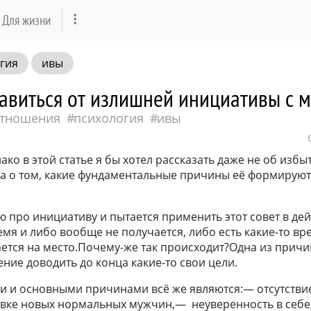
Для жизни
гия
ивы
авиться от излишней инициативы с 
тношения
психология
ивы
ако в этой статье я бы хотел рассказать даже не об изб
 а о том, какие фундаментальные причины её формируют
ю про инициативу и пытается применить этот совет в де
емя и либо вообще не получается, либо есть какие-то вр
ется на место.Почему-же так происходит?Одна из причин
ние доводить до конца какие-то свои цели.
 и основными причинами всё же являются:— отсутстви
авке новых нормальных мужчин,— неуверенность в себ