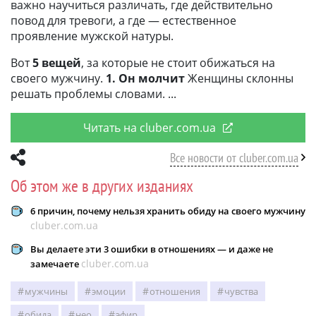
важно научиться различать, где действительно
повод для тревоги, а где — естественное
проявление мужской натуры.
Вот
5 вещей
, за которые не стоит обижаться на
своего мужчину.
1. Он молчит
Женщины склонны
решать проблемы словами.
Читать на cluber.com.ua
Все новости от cluber.com.ua
Об этом же в других изданиях
6 причин, почему нельзя хранить обиду на своего мужчину
cluber.com.ua
Вы делаете эти 3 ошибки в отношениях — и даже не
cluber.com.ua
замечаете
мужчины
эмоции
отношения
чувства
обида
нео
эфир