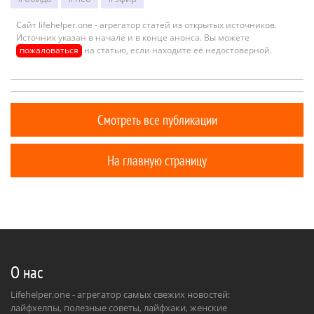
Сайт lifehelper.one - агрегатор статей из открытых источников.
Источник указан в начале и в конце анонса. Вы можете
пожаловаться
на статью, если находите её недостоверной.
Смотреть все публикации
На главную страницу
О нас
Lifehelper.one - агрегатор самых свежих новостей:
лайфхелпы, полезные советы, лайфхаки, женские