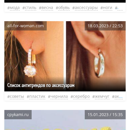
мода
стиль
весна
обувь
аксессуары
ноги
образ
all-for-woman.com
18.03.2023 / 22:53
Список антитрендов по аксессуарам
советы
пластик
чернила
серебро
жемчуг
аксессуары
cpykami.ru
15.01.2023 / 15:35