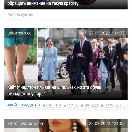
обращать внимание на такую красоту
аксессуары
takprosto.cc
27.09.2022 / 14:37
Кейт Миддлтон плывет на шпильках, но эта обувь
безнадежно устарела
кейт миддлтон
красота
стиль
одежда
аксессуары
all-for-woman.com
23.09.2022 / 21:03