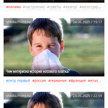
панама
настроение
советы
жемчуг
аксессуары
л
shkolazhizni.ru
24.06.2025 / 19:17
Чем интересна история носового платка?
петр первый
россия
германия
франция
италия
shkolazhizni.ru
23.06.2025 / 22:59