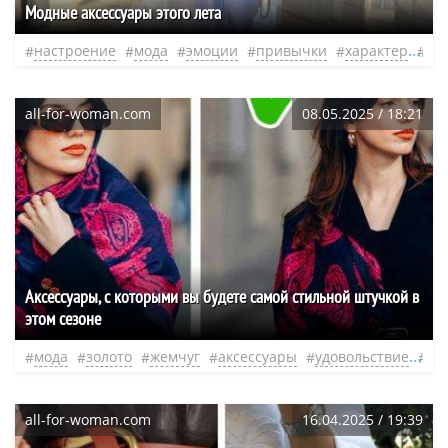
Модные аксессуары этого лета
настроение
мода
эмоции
привычки
характер
ак
all-for-woman.com
08.05.2025 / 18:21
Аксессуары, с которыми вы будете самой стильной штучкой в
этом сезоне
мода
золото
жемчуг
аксессуары
удовольствие
не
all-for-woman.com
16.04.2025 / 19:39