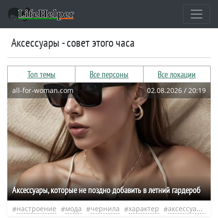
аксессуары - совет этого часа
Топ темы
Все персоны
Все локации
all-for-woman.com
02.08.2026 / 20:19
Аксессуары, которые не поздно добавить в летний гардероб
настроение
мода
чернила
характер
аксессуары