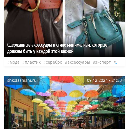
Сдержанные аксессуары в стиле минимализм, которые
должны быть у каждой этой весной
мода
пластик
серебро
аксессуары
эксперт
англи
shkolazhizni.ru
09.12.2024 / 21:33