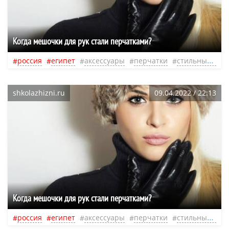
Когда мешочки для рук стали перчатками?
россия
египет
аксессуары
перчатки
стильный образ
shkolazhizni.ru
09.04.2022 / 22:13
Когда мешочки для рук стали перчатками?
россия
египет
аксессуары
перчатки
стильный образ