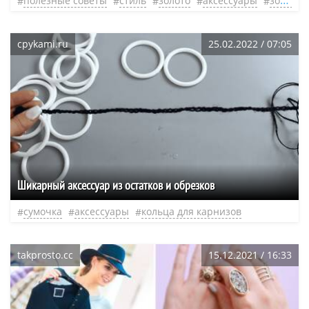
полезные советы
стиль
золото
аксессуары
золотые украшения
cpykami.ru
25.02.2022 / 07:05
Шикарный аксессуар из остатков и обрезков
сумочка
аксессуары
кольца для карнизов
takprosto.cc
15.12.2021 / 16:33