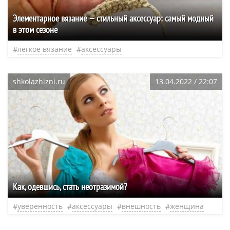
Элементарное вязание — стильный аксессуар: самый модный
в этом сезоне
легкое вязание
аксессуары
shkolazhizni.ru
13.04.2022 / 22:07
Как, одевшись, стать неотразимой?
уверенность
аксессуары
внешность
женщина