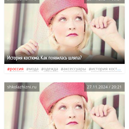
История костюма. Как появилась шляпа?
россия
мода
одежда
аксессуары
история костюма
shkolazhizni.ru
27.11.2024 / 20:21