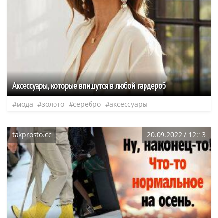
Аксессуары, которые впишутся в любой гардероб
мода
золото
серебро
аксессуары
takprosto.cc
20.09.2022 / 12:13