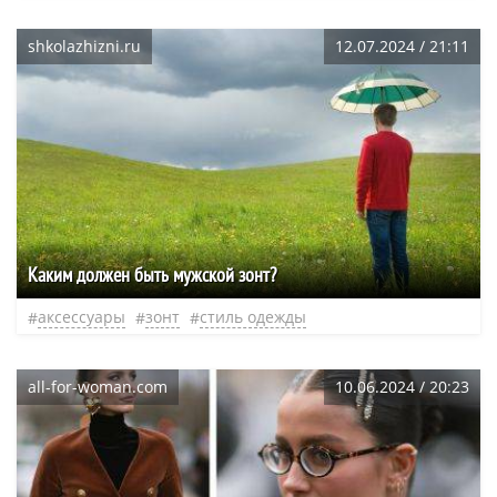
shkolazhizni.ru
12.07.2024 / 21:11
Каким должен быть мужской зонт?
аксессуары
зонт
стиль одежды
all-for-woman.com
10.06.2024 / 20:23