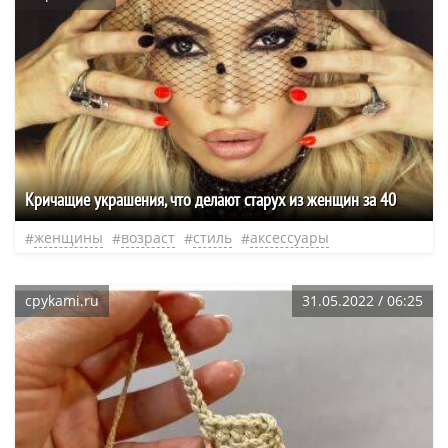
Кричащие украшения, что делают старух из женщин за 40
женщины
возраст
стиль
аксессуары
cpykami.ru
31.05.2022 / 06:25