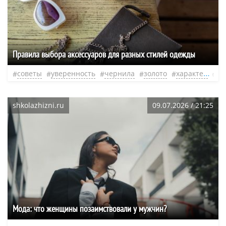
Правила выбора аксессуаров для разных стилей одежды
советы
уверенность
чернила
золото
характер
ак
shkolazhizni.ru
09.07.2026 / 21:25
Мода: что женщины позаимствовали у мужчин?