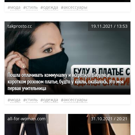
мода
стиль
одежда
аксессуары
takprosto.cc
19.11.2021 / 13:53
Пошла оплачивать коммуналку и встретила бабулю в
коротком розовом платье, будто у куклы, оказалось, это моя
первая учительница
мода
стиль
одежда
аксессуары
all-for-woman.com
31.10.2021 / 20:21