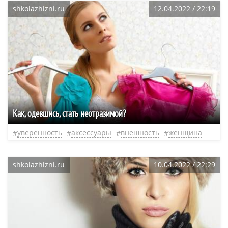
shkolazhizni.ru
12.04.2022 / 22:19
Как, одевшись, стать неотразимой?
уверенность
аксессуары
внешность
женщина
shkolazhizni.ru
10.04.2022 / 22:29