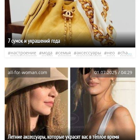
7 сумок и украшений года
настроение
мода
семья
аксессуары
нео
chanel
all-for-woman.com
01.07.2025 / 04:29
Летние аксессуары, которые украсят вас в тёплое время