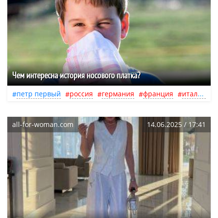
Чем интересна история носового платка?
петр первый
россия
германия
франция
италия
all-for-woman.com
14.06.2025 / 17:41