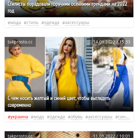
Стилисты порадовали горячими осенними трендами на 2022
год
мода
стиль
одежда
аксессуары
takprosto.cc
14.09.2022 / 15:33
С чем носить желтый и синий цвет, чтобы выглядеть
современно
украина
мода
одежда
обувь
аксессуары
синий
takprosto.cc
11.08.2022 / 10:01