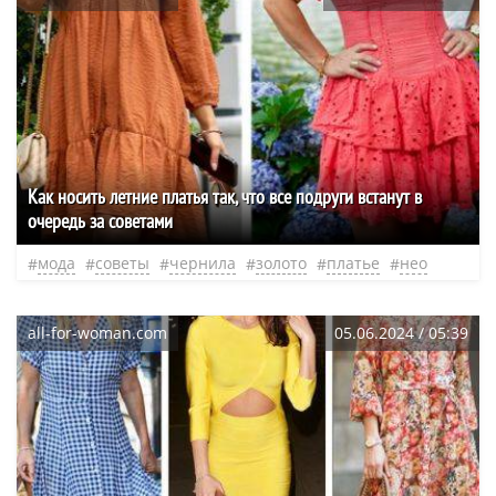
Как носить летние платья так, что все подруги встанут в
очередь за советами
мода
советы
чернила
золото
платье
нео
all-for-woman.com
05.06.2024 / 05:39