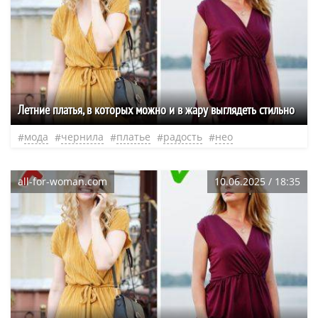
Летние платья, в которых можно и в жару выглядеть стильно
мода
чернила
платье
радость
нео
all-for-woman.com
10.06.2025 / 18:35