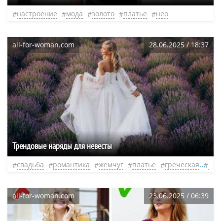
настроение
мода
золото
платье
нео
all-for-woman.com
28.06.2025 / 18:37
Трендовые наряды для невесты
свадьба
романтика
жемчуг
платье
греческая
нео
all-for-woman.com
23.06.2025 / 06:39