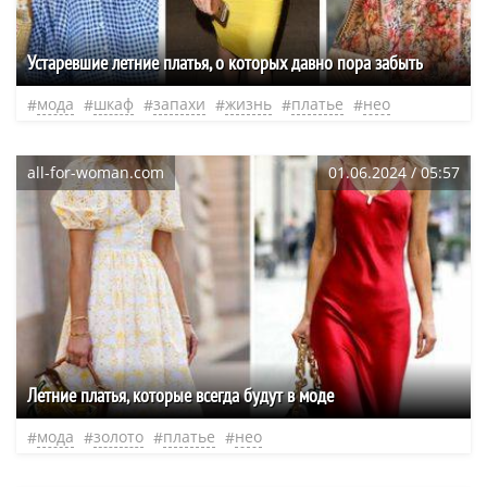
Устаревшие летние платья, о которых давно пора забыть
мода
шкаф
запахи
жизнь
платье
нео
all-for-woman.com
01.06.2024 / 05:57
Летние платья, которые всегда будут в моде
мода
золото
платье
нео