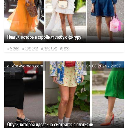
Платья, которые стройнят любую фигуру
мода
запахи
платье
нео
all-for-woman.com
04.08.2024 / 20:57
Обувь, которая идеально смотрится с платьями