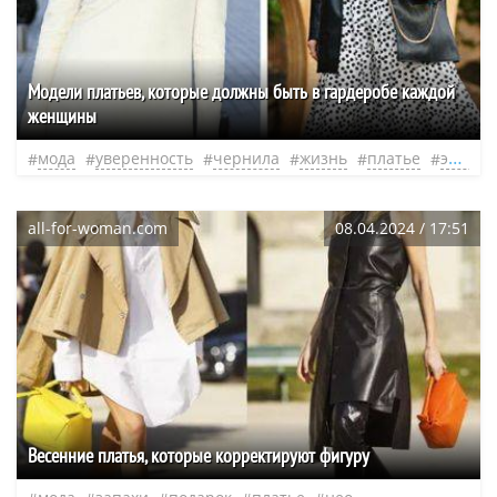
Модели платьев, которые должны быть в гардеробе каждой
женщины
мода
уверенность
чернила
жизнь
платье
эксперт
all-for-woman.com
08.04.2024 / 17:51
Весенние платья, которые корректируют фигуру