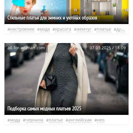
Стильные платья для зимних и уютных образов
настроение
мода
красота
жемчуг
платье
душа
all-for-woman.com
07.01.2025 / 18:09
Подборка самых модных платьев 2025
мода
чернила
платье
английская
нео