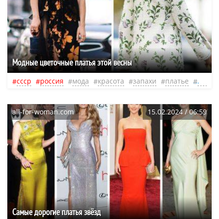
Модные цветочные платья этой весны
ссср
россия
мода
красота
запахи
платье
нео
all-for-woman.com
15.02.2024 / 06:59
Самые дорогие платья звёзд