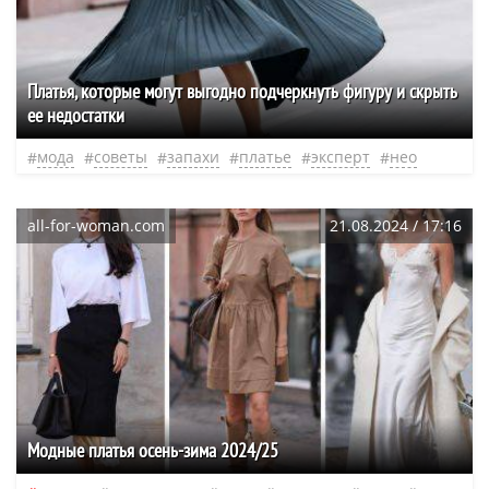
Платья, которые могут выгодно подчеркнуть фигуру и скрыть
ее недостатки
мода
советы
запахи
платье
эксперт
нео
all-for-woman.com
21.08.2024 / 17:16
Модные платья осень-зима 2024/25