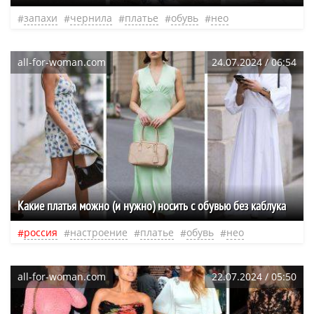
запахи
чернила
платье
обувь
нео
all-for-woman.com
24.07.2024 / 06:54
Какие платья можно (и нужно) носить с обувью без каблука
россия
настроение
платье
обувь
нео
all-for-woman.com
22.07.2024 / 05:50