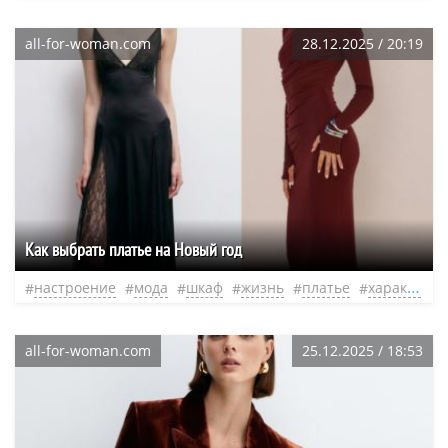
all-for-woman.com
28.12.2025 / 20:19
Как выбрать платье на Новый год
настроение
мода
шкаф
жизнь
платье
характер
all-for-woman.com
25.12.2025 / 18:53