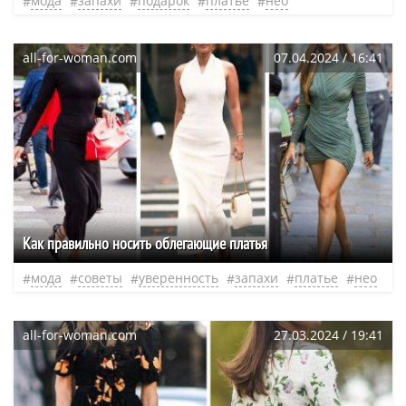
мода
запахи
подарок
платье
нео
all-for-woman.com
07.04.2024 / 16:41
Как правильно носить облегающие платья
мода
советы
уверенность
запахи
платье
нео
all-for-woman.com
27.03.2024 / 19:41