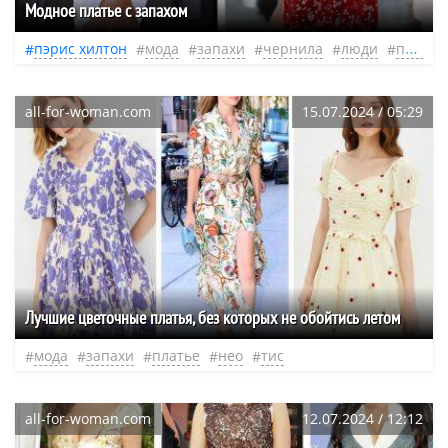
Модное платье с запахом
пэрис хилтон
мода
запахи
чернила
люди
платье
all-for-woman.com
15.07.2024 / 05:29
Лучшие цветочные платья, без которых не обойтись летом
мода
запахи
платье
нео
тис
all-for-woman.com
12.07.2024 / 12:12