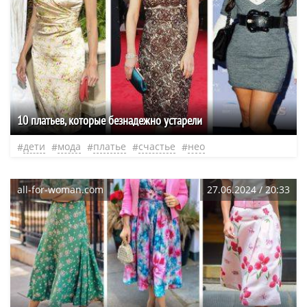
10 платьев, которые безнадежно устарели
дети
мода
платье
счастье
нео
all-for-woman.com
27.06.2024 / 20:33