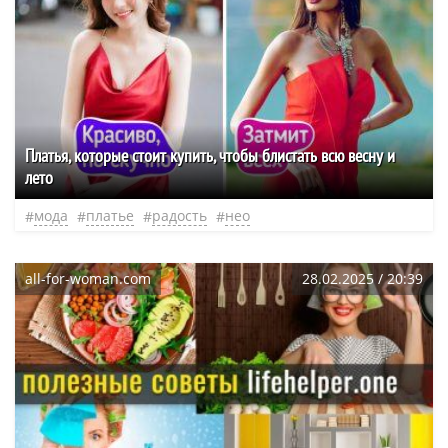
Платья, которые стоит купить, чтобы блистать всю весну и
лето
мода
платье
радость
нео
all-for-woman.com
28.02.2025 / 20:39