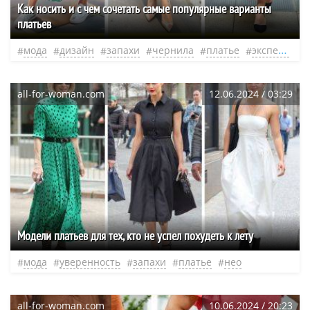
Как носить и с чем сочетать самые популярные варианты
платьев
мода
дизайн
запахи
чернила
платье
эксперт
н
all-for-woman.com
12.06.2024 / 03:29
Модели платьев для тех, кто не успел похудеть к лету
мода
уверенность
запахи
платье
нео
all-for-woman.com
10.06.2024 / 20:23