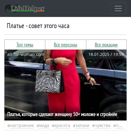
платье - совет этого часа
Топ темы
Все персоны
Все локации
all-for-woman.com
18.01.2025 / 19:59
Платья, которые сделают женщину 50+ моложе и стройнее
настроение
мода
красота
запахи
чувства
платье