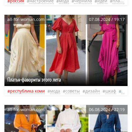
россия
настроение
мода
чернила
идеи
платье
all-for-woman.com
07.08.2024 / 19:17
Платья-фавориты этого лета
республика коми
мода
советы
дизайн
шкаф
плат
all-for-woman.com
06.08.2024 / 22:19