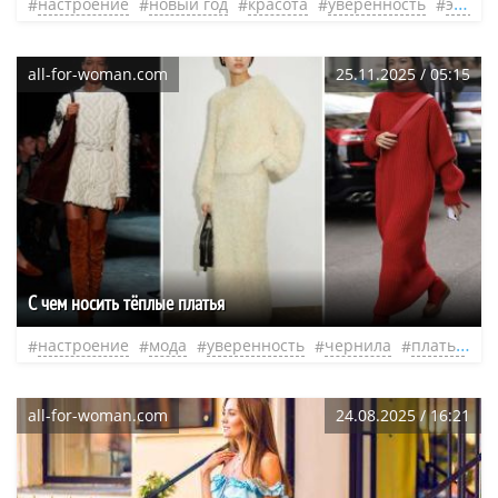
настроение
новый год
красота
уверенность
энергетика
all-for-woman.com
25.11.2025 / 05:15
С чем носить тёплые платья
настроение
мода
уверенность
чернила
платье
л
all-for-woman.com
24.08.2025 / 16:21