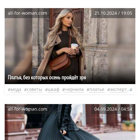
all-for-woman.com
21.10.2024 / 19:05
Платья, без которых осень пройдёт зря
мода
советы
шкаф
чернила
платье
эксперт
не
all-for-woman.com
04.09.2024 / 04:54