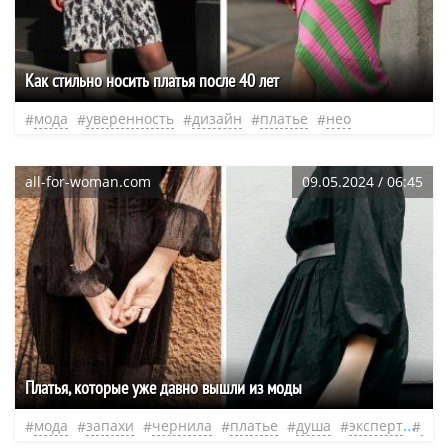
Как стильно носить платья после 40 лет
мода
уверенность
дизайн
платье
нео
all-for-woman.com
09.05.2024 / 06:45
Платья, которые уже давно вышли из моды
мода
запахи
чернила
платье
душа
эксперт
нео