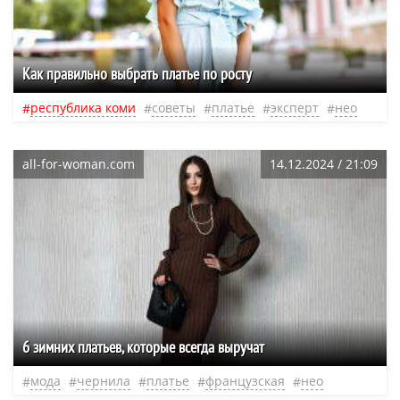
Как правильно выбрать платье по росту
республика коми
советы
платье
эксперт
нео
all-for-woman.com
14.12.2024 / 21:09
6 зимних платьев, которые всегда выручат
мода
чернила
платье
французская
нео