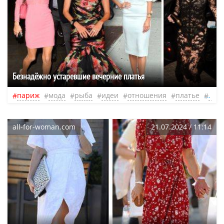
Безнадёжно устаревшие вечерние платья
париж
мода
рыба
идеи
отношения
платье
зна
all-for-woman.com
21.07.2024 / 11:14