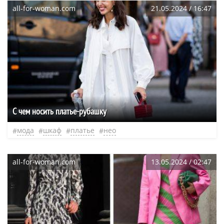
all-for-woman.com
21.05.2024 / 16:47
С чем носить платье-рубашку
мода
шкаф
платье
нео
all-for-woman.com
13.05.2024 / 02:47