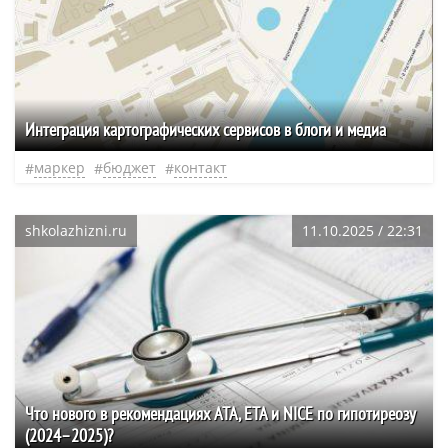
Интеграция картографических сервисов в блоги и медиа
маркер
бюджет
контакт
shkolazhizni.ru
11.10.2025 / 22:31
Что нового в рекомендациях ATA, ETA и NICE по гипотиреозу
(2024–2025)?