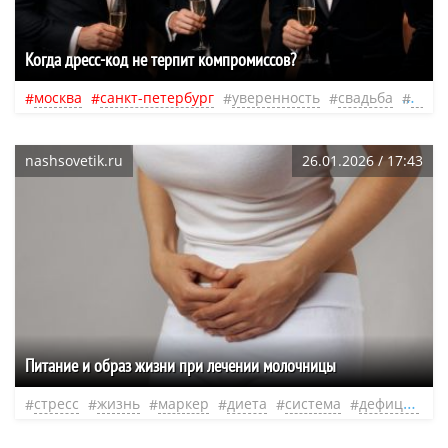
Когда дресс-код не терпит компромиссов?
москва
санкт-петербург
уверенность
свадьба
марк
nashsovetik.ru
26.01.2026 / 17:43
Питание и образ жизни при лечении молочницы
стресс
жизнь
маркер
диета
система
дефицит
н