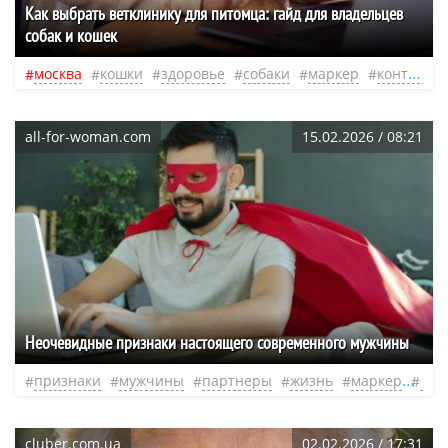
Как выбрать ветклинику для питомца: гайд для владельцев
собак и кошек
москва
кошки
здоровье
собаки
маркер
контакт
all-for-woman.com
15.02.2026 / 08:21
Неочевидные признаки настоящего современного мужчины
признаки
мужчины
партнеры
жизнь
маркер
муж
cluber.com.ua
02.02.2026 / 17:31