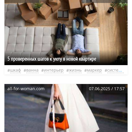
5 проверенных шагов к уюту в новой квартире
шкаф
ванна
интерьер
жизнь
маркер
система
н
all-for-woman.com
07.06.2025 / 17:57