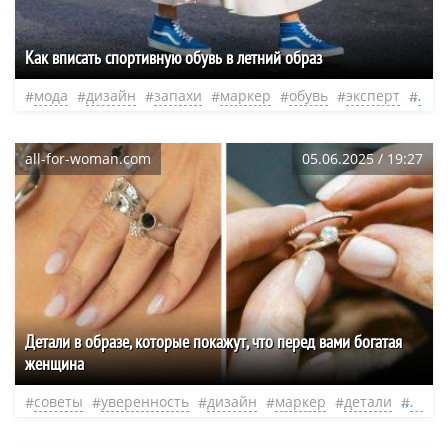
Как вписать спортивную обувь в летний образ
мода
дизайн
запахи
маркер
обувь
эксперт
нео
all-for-woman.com
05.06.2025 / 19:27
Детали в образе, которые покажут, что перед вами богатая
женщина
советы
уверенность
дизайн
маркер
детали
обра