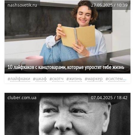
nashsovetik.ru
27.05.2025 / 10:39
10 лайфхаков с канцтоварами, которые упростят тебе жизнь
лайфхаки
шкаф
скотч
жизнь
маркер
система
н
cluber.com.ua
07.04.2025 / 18:42