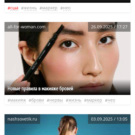
сша
жизнь
маркер
нео
all-for-woman.com
26.09.2025 / 17:27
Новые правила в макияже бровей
макияж
брови
нервы
жизнь
маркер
нео
nashsovetik.ru
03.09.2025 / 13:05