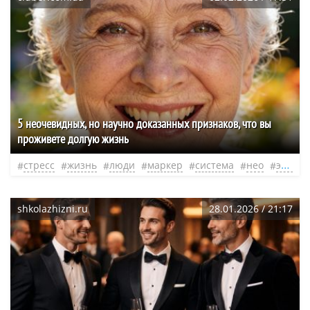
5 неочевидных, но научно доказанных признаков, что вы
проживете долгую жизнь
стресс
жизнь
люди
маркер
система
нео
эфир
shkolazhizni.ru
28.01.2026 / 21:17