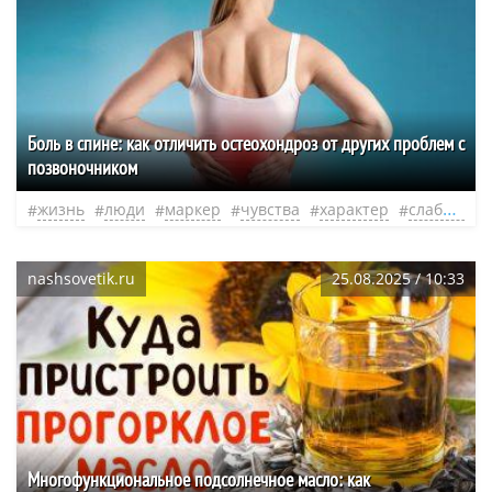
Боль в спине: как отличить остеохондроз от других проблем с
позвоночником
жизнь
люди
маркер
чувства
характер
слабость
nashsovetik.ru
25.08.2025 / 10:33
Многофункциональное подсолнечное масло: как