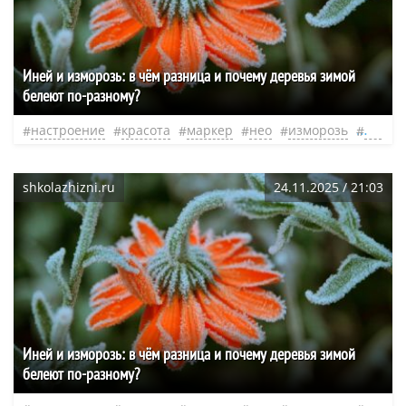
Иней и изморозь: в чём разница и почему деревья зимой
белеют по-разному?
настроение
красота
маркер
нео
изморозь
иней
shkolazhizni.ru
24.11.2025 / 21:03
Иней и изморозь: в чём разница и почему деревья зимой
белеют по-разному?