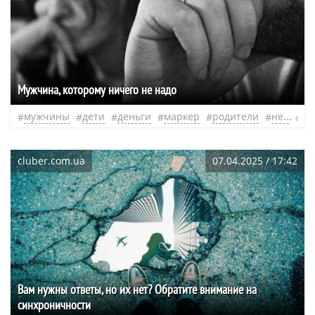
Мужчина, которому ничего не надо
мужчины
дети
деньги
маркер
родители
нео
ко
cluber.com.ua
07.04.2025 / 17:42
Вам нужны ответы, но их нет? Обратите внимание на
синхроничности