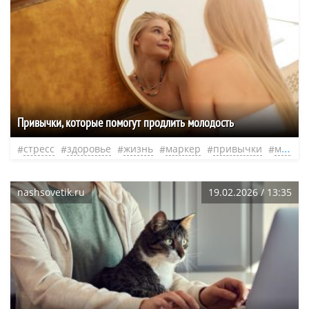
Привычки, которые помогут продлить молодость
стресс
здоровье
жизнь
маркер
привычки
молодость
nashsovetik.ru
19.02.2026 / 13:35