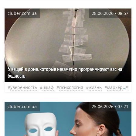
cluber.com.ua
28.06.2026 / 08:57
5 вещей в доме, которые незаметно программируют вас на
бедность
уверенность
шкаф
психология
жизнь
маркер
стр
cluber.com.ua
25.06.2026 / 07:21