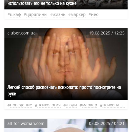
использовать его не только на кухне
шкаф
царапины
жизнь
маркер
нео
cluber.com.ua
19.08.2025 / 12:25
Легкий способ распознать психопата: просто посмотрите на
руки
поведение
психология
люди
маркер
психопатия
all-for-woman.com
05.08.2025 / 04:21