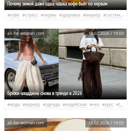
Почему зимой даже одна чашка кофе бьёт по нервам
кофе
стресс
нервы
здоровье
маркер
система
н
all-for-woman.com
19.02.2026 / 19:03
Брюки-аладдины снова в тренде в 2026
мода
маркер
одежда
индийская
нео
курс
loews
all-for-woman.com
19.02.2026 / 19:03