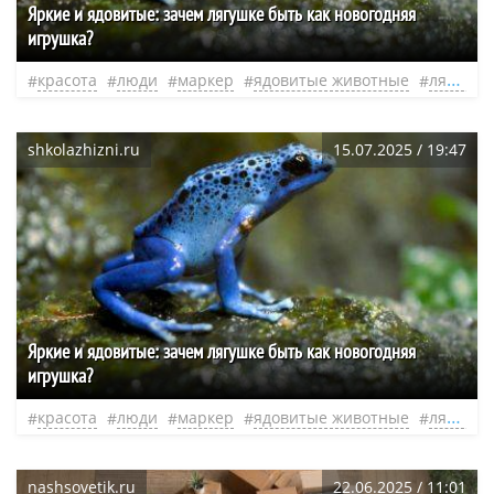
Яркие и ядовитые: зачем лягушке быть как новогодняя
игрушка?
красота
люди
маркер
ядовитые животные
лягушка
shkolazhizni.ru
15.07.2025 / 19:47
Яркие и ядовитые: зачем лягушке быть как новогодняя
игрушка?
красота
люди
маркер
ядовитые животные
лягушка
nashsovetik.ru
22.06.2025 / 11:01