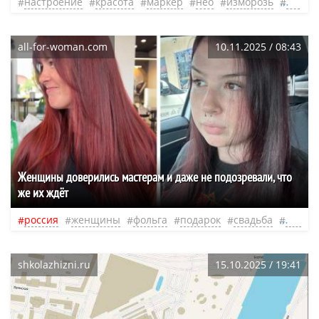
настроение
красота
маркер
нео
изморозь
иней
all-for-woman.com
10.11.2025 / 08:43
Женщины доверились мастерам и даже не подозревали, что
же их ждёт
россия
женщины
фольга
подарок
свадьба
марке
shkolazhizni.ru
15.10.2025 / 19:41