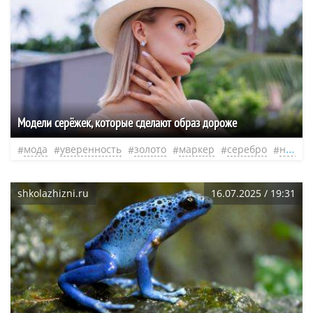
Модели серёжек, которые сделают образ дороже
мода
уверенность
золото
маркер
серебро
нео
shkolazhizni.ru
16.07.2025 / 19:31