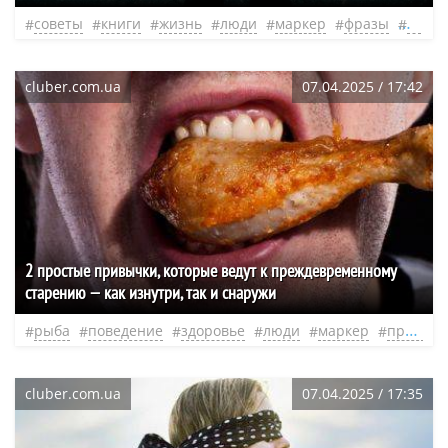
советы
книги
жизнь
люди
маркер
фразы
нео
cluber.com.ua
07.04.2025 / 17:42
2 простые привычки, которые ведут к преждевременному
старению — как изнутри, так и снаружи
рыба
поведение
здоровье
люди
маркер
привычки
cluber.com.ua
07.04.2025 / 17:35