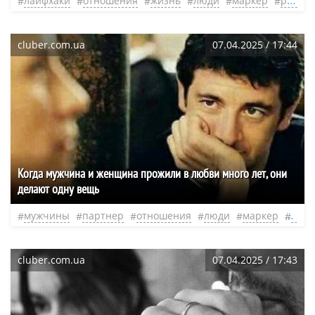
лайфхаки
отношения
жизнь
люди
маркер
радость
cluber.com.ua
07.04.2025 / 17:44
Когда мужчина и женщина прожили в любви много лет, они
делают одну вещь
мужчины
партнер
отношения
люди
маркер
фра
cluber.com.ua
07.04.2025 / 17:43