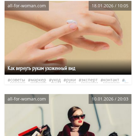
all-for-woman.com
18.01.2026 / 10:05
Как вернуть рукам ухоженный вид
советы
маркер
уход
руки
эксперт
контакт
нео
all-for-woman.com
10.01.2026 / 20:03