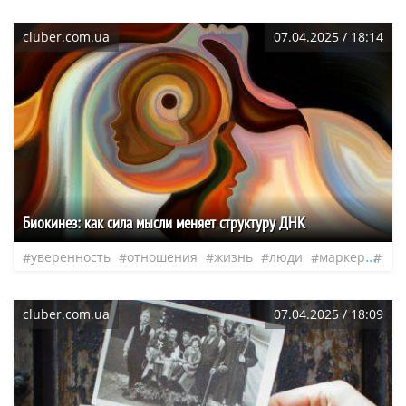
cluber.com.ua
07.04.2025 / 18:14
Биокинез: как сила мысли меняет структуру ДНК
уверенность
отношения
жизнь
люди
маркер
уро
cluber.com.ua
07.04.2025 / 18:09