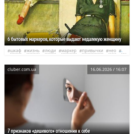
6 бытовых маркеров, которые выдают недалекую женщину
шкаф
жизнь
люди
маркер
привычки
нео
эфир
cluber.com.ua
16.06.2026 / 16:07
7 признаков «дешевого» отношения к себе