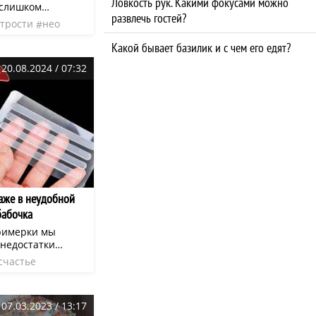
Ловкость рук. Какими фокусами можно
 слишком
развлечь гостей?
. Как носить
трости
нео
ежду так, чтобы
в офисе или
Какой бывает базилик и с чем его едят?
дачные
20.08.2024 / 07:32
ржит материалы,
м интеллектом.
даже в неудобной
бабочка
римерки мы
 недостатки
торые туфли
счастье
 ходьбы начинают
е
нео
ие, наоборот,
и к концу дня
07.03.2023 / 13:17
роматы. Мы