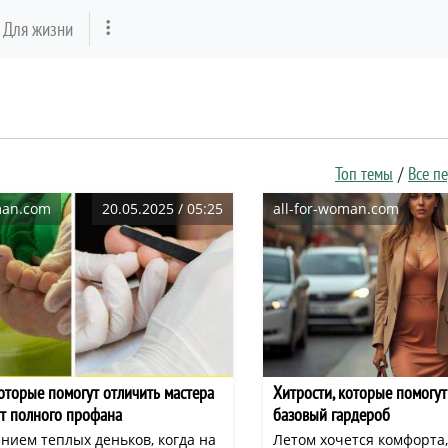
Для жизни
Топ темы
Все п
man.com
20.05.2025 / 05:25
all-for-woman.com
которые помогут отличить мастера
Хитрости, которые помогут
т полного профана
базовый гардероб
нием теплых деньков, когда на
Летом хочется комфорта,