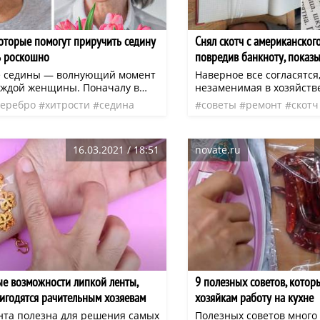
елось. Прошлый опыт мне очень
я!
которые помогут приручить седину
Снял скотч с американского
ь роскошно
повредив банкноту, показ
домашний прием в мастер
е седины — волнующий момент
Наверное все согласятся
аждой женщины. Поначалу в
незаменимая в хозяйств
защититься и отвергнуть это
легко и быстро запечата
серебро
хитрости
седина
советы
ремонт
скотч
ожет появиться желание
пищи, пакеты с одеждой
маскировать ее всеми
сломанные игрушки, зак
мире
страницы книг, обветш
16.03.2021 / 18:51
novate.ru
ые волосы уже давно перестали
щели в оконных рамах п
ваться со старостью.
зимы. Однако, как часто 
достоинства липкой лен
ее недостатков. Так, на
«хватка» скотча, помог
соединять склеиваемые д
становится источником 
«Чем удалить скотч с по
мы голову, не догадываяс
вполне достаточно пары 
е возможности липкой ленты,
9 полезных советов, котор
игодятся рачительным хозяевам
хозяйкам работу на кухне
нта полезна для решения самых
Полезных советов много 