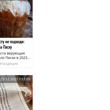
ости, которые
этими
сту не подходи:
на Пасху
иста верующие
ло Пасхи в 2023
христиан
традиции
а католики
трости
пасха
аньше — 9
23.12.2021 / 13:05