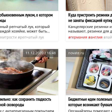
 обыкновенным луком, о котором
Куда пристроить резинки д
ницы
не заняты фиксацией купю
ный репчатый лук, который
Канцелярские резинки ил
каждой хозяйке, может быть
называют, резинки для 
не только в кулинарии, во
изобретены в 1844 году 
хитрости
репчатый лук
германия
англия
лай
готовления супа или вторых
изобретателем Стивеном
быт
хитрости
 — настоящий кладезь для
Первоначально они исп
 некоторых хитростях с
только для скрепления 
11.12.2020 / 16:48
novate.ru
луком, о которых знают лишь
бумаг и прикрепления р
ы узнаете из советов ниже.
бутылочкам с лекарства
ильно: как сохранить гладкость
Бюджетные идеи полезных 
ной сковороды
которые возникают буквал
и с антипригарным покрытием
Органайзеры помогают 