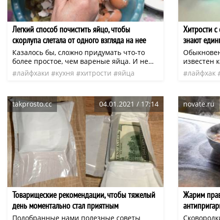
Легкий способ почистить яйцо, чтобы
Хитрости с
скорлупа слетала от одного взгляда на нее
знают еди
Казалось бы, сложно придумать что-то
Обыкновен
более простое, чем вареные яйца. И не
известен 
зря миллионы людей по всему миру
применен 
лайфхаки
кухня
хитрости
яйца
лайфхак
начинают с них свой день. Но когда
время при
скорлупа упорно отказывается отделяться
блюд. Лук
и половина твоего завтрака вместе с ней
хозяйки! О
takprosto.cc
04.01.2021 / 17:14
novate.ru
отправляется в мусор, становится не до
репчатым 
шуток. Наверное поэтому мы упорно
единицы, в
продолжаем искать способ, как сварить
яйца вкрутую, чтобы не отделять
скорлупки по отдельности.
Товарищеские рекомендации, чтобы тяжелый
Жарим прав
день моментально стал приятным
антипригар
Подобранные нами полезные советы
Сковородк