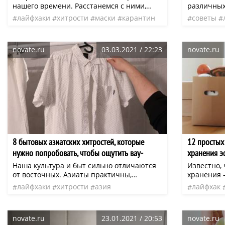
нашего времени. Расстанемся с ними,
различных
судя по новостям с антиковидных
клейкая л
лайфхаки
хитрости
маски
карантин
советы
фронтов, мы еще очень нескоро. А пока
в каждом 
хитрости
эти кусочки нетканого материала всегда
канцелярс
под рукой: в бардачке машины, в рюкзаке,
novate.ru
03.03.2021 / 22:23
novate.ru
кармане, в дамской сумочке. И раз уж так
вышло, то почему бы не найти им
дополнительного применения? Тема
нашей статьи — альтернативное
использование одноразовой маски.
8 бытовых азиатских хитростей, которые
12 простых 
нужно попробовать, чтобы ощутить вау-
хранения э
эффект
Наша культура и быт сильно отличаются
Известно,
от восточных. Азиаты практичны,
хранения –
бережливы, используют подручные
зиждется 
лайфхаки
хитрости
азия
лайфхак
средства для решения большого
решения д
сове
количества вопросов.
существует
оптимизац
novate.ru
23.01.2021 / 20:53
novate.ru