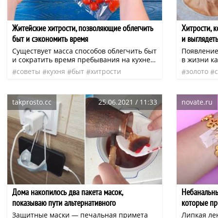
очень хот
пригодилс
Житейские хитрости, позволяющие облегчить
Хитрости, 
быт и сэкономить время
и выглядет
Существует масса способов облегчить быт
Появлени
и сократить время пребывания на кухне.
в жизни к
Находчивые хозяюшки делают для этого
попытках 
советы
кухня
быт
хитрости
золото
все возможное. Иногда достаточно всего
явление м
лишь использовать не по прямому
срочно за
назначению те или иные имеющиеся в
способами. Однако в современном 
takprosto.cc
25.06.2021 / 11:33
novate.ru
наличии приспособления. Все до
серебрист
гениального просто и безотказно
ассоцииро
срабатывает.
Дома накопилось два пакета масок,
Небанальны
показываю пути альтернативного
которые пр
использования
Защитные маски — печальная примета
Липкая ле