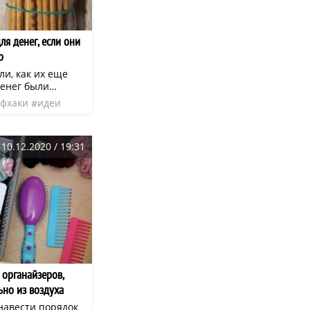
ля денег, если они
р
и, как их еще
денег были
английским
фхаки
идеи
 Перри.
ользовалась
страниц ценных
10.12.2020 / 19:31
ецептов к
ми.
органайзеров,
ьно из воздуха
навести порядок