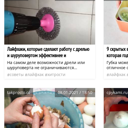
Лайфхаки, которые сделают работу с дрелью
9 скрытых 
и шуруповертом эффективнее и
которая го
разнообразнее
На самом деле возможности дрели или
Губка мож
шуруповерта не ограничиваются
отличное о
простым просверливанием отверстий и
cdn.apartm
советы
лайфхак
хитрости
лайфхак
закручиванием саморезов. С их помощью
может сыг
домашняя работа
использо
можно выполнять гораздо больше
очень важ
функций и задач, порой даже очень
takprosto.cc
08.01.2021 / 18:50
cpykami.ru
оригинальных.