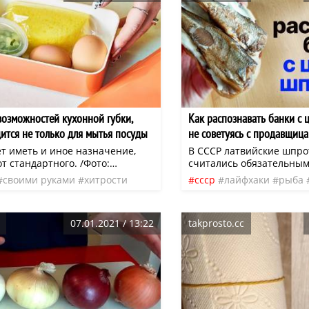
заправской швеей, то со
от бывалых мастериц при
кстати. Вот лишь некото
которые стоит освоить о
возможностей кухонной губки,
Как распознавать банки с
дится не только для мытья посуды
не советуясь с продавщиц
ет иметь и иное назначение,
В СССР латвийские шпро
т стандартного. /Фото:
считались обязательным
enttherapy.infoКухонная губка
новогоднего застолья. В
своими руками
хитрости
ссср
лайфхаки
рыба
рать в повседневной жизни
делали из отборной балт
вание
хитрости
ную роль.
которую коптили на ольх
07.01.2021 / 13:22
takprosto.cc