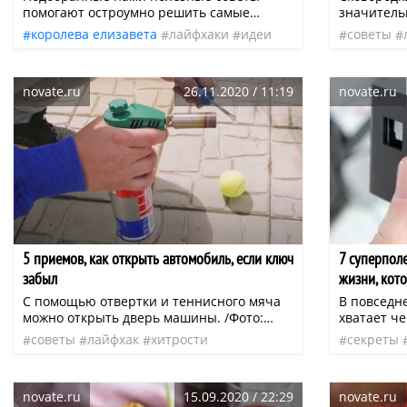
помогают остроумно решить самые
значительн
различные бытовые проблемы. Кто-то
сделало и
королева елизавета
лайфхаки
идеи
советы
скажет: «Просто лайфхаки». Нет, способ
поваров, и
быт
хитрости
взломать жизнь, сэкономив нервы и
наблюдать,
драгоценное время, которого нам, к
усилий по
novate.ru
26.11.2020 / 11:19
novate.ru
сожалению, так не хватает.
аппетитна
тарелку.
5 приемов, как открыть автомобиль, если ключ
7 суперпол
забыл
жизни, кот
С помощью отвертки и теннисного мяча
В повседн
можно открыть дверь машины. /Фото:
хватает че
youtube.comНеприятные неожиданности
полезного
советы
лайфхак
хитрости
секреты
случаются и с этим фактом не поспоришь.
множество
предназ
улучшить 
которых м
novate.ru
15.09.2020 / 22:29
novate.ru