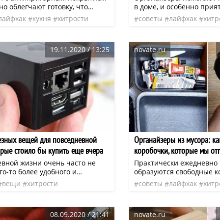
о облегчают готовку, что
в доме, и особенно прият
х фаворитами на кухнях и шеф-
получается сделать еще 
лайфхак
кухня
хитрости
советы
лайфхак
хитр
 домохозяек. К тому же приятно
Использовать для них мо
организация простран
 как легко и без малейших
обувные коробки и плас
джаренное яйцо или
уже стали классикой бю
19.11.2020 / 13:25
novate.ru
я котлетка соскальзывают на
хранения.
езных вещей для повседневной
Органайзеры из мусора: ка
орые стоило бы купить еще вчера
коробочки, которые мы от
евной жизни очень часто не
Практически ежедневно 
го-то более удобного и
образуются свободные ко
. На самом деле существует
упаковки и прочая не ну
вещи
хитрости
советы
лайфхак
хитр
 вещей, которые способны
Обычно все это отправл
начение
организация простран
повседневную рутину, о
мусорное ведро, но торо
ы даже не задумываемся.
08.09.2020 / 21:41
novate.ru