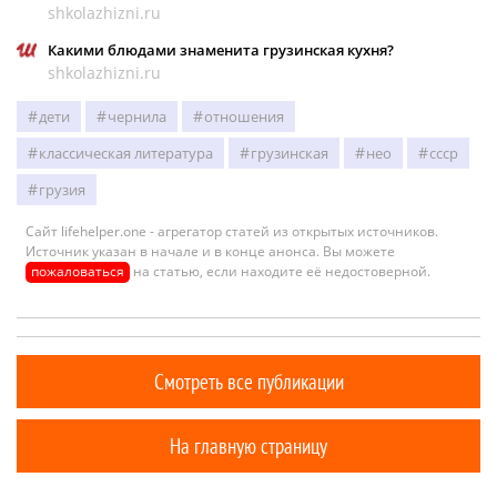
shkolazhizni.ru
Какими блюдами знаменита грузинская кухня?
shkolazhizni.ru
дети
чернила
отношения
классическая литература
грузинская
нео
ссср
грузия
Сайт lifehelper.one - агрегатор статей из открытых источников.
Источник указан в начале и в конце анонса. Вы можете
пожаловаться
на статью, если находите её недостоверной.
Смотреть все публикации
На главную страницу