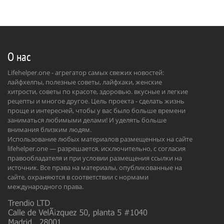
О нас
Lifehelper.one - агрегатор самых свежих новостей:
лайфхелпы, полезные советы, лайфхаки, женские
хитрости, советы по красоте, здоровью. вкусные и легкие
рецепты и многое другое. Цель проекта - сделать жизнь
проще и интересней, чтобы у вас было больше времени
заниматься любимыми делами! И уделять больше
внимания близким людям.
Использование любых материалов размещенных на сайте
lifehelper.one — разрешается, исключительно, с согласия
правообладателя и при условии размещения ссылки на
источник. Все права на материалы, опубликованные на
сайте, охраняются в соответствии с нормами
международного права.