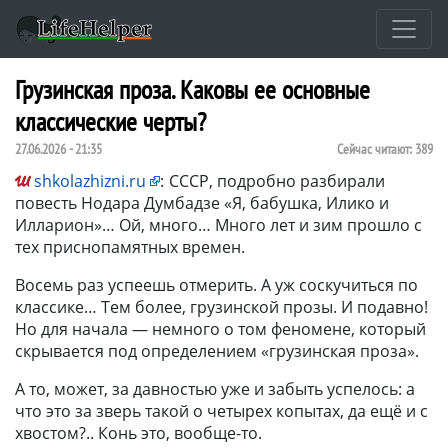
Грузинская проза. Каковы ее основные
классические черты?
27.06.2026 - 21:35
Сейчас читают:
389
shkolazhizni.ru
:
СССР, подробно разбирали
повесть Нодара Думбадзе «Я, бабушка, Илико и
Илларион»… Ой, много… Много лет и зим прошло с
тех приснопамятных времен.
Восемь раз успеешь отмерить. А уж соскучиться по
классике… Тем более, грузинской прозы. И подавно!
Но для начала — немного о том феномене, который
скрывается под определением «грузинская проза».
А то, может, за давностью уже и забыть успелось: а
что это за зверь такой о четырех копытах, да ещё и с
хвостом?.. Конь это, вообще-то.