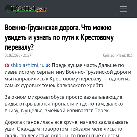
Военно-Грузинская дорога. Что можно
увидеть и узнать по пути к Крестовому
перевалу?
06.07.2026 - 21:27
Сейчас читают:
813
shkolazhizni.ru
:
Предыдущая часть Дальше по
извилистому серпантину Военно-Грузинской дороги
мы направились к Крестовому перевалу — одной из
самых суровых точек Кавказского хребта.
За окном микроавтобуса просто захватывающие
виды: открываются пропасти и где-то там, далеко
внизу, в ущелье, змейкой извивается Терек.
Дорога становилась все круче, начало закладывать
уши. С каждым поворотом пейзажи менялись: то
скалы, то лесистые склоны, то покрытые снегом