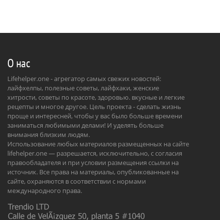
О нас
Lifehelper.one - агрегатор самых свежих новостей:
лайфхелпы, полезные советы, лайфхаки, женские
хитрости, советы по красоте, здоровью. вкусные и легкие
рецепты и многое другое. Цель проекта - сделать жизнь
проще и интересней, чтобы у вас было больше времени
заниматься любимыми делами! И уделять больше
внимания близким людям.
Использование любых материалов размещенных на сайте
lifehelper.one — разрешается, исключительно, с согласия
правообладателя и при условии размещения ссылки на
источник. Все права на материалы, опубликованные на
сайте, охраняются в соответствии с нормами
международного права.