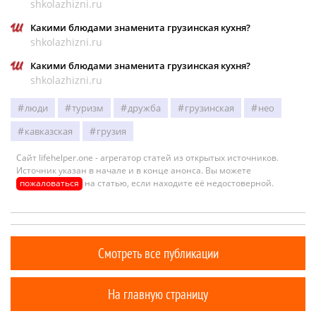
shkolazhizni.ru
Какими блюдами знаменита грузинская кухня?
shkolazhizni.ru
Какими блюдами знаменита грузинская кухня?
shkolazhizni.ru
люди
туризм
дружба
грузинская
нео
кавказская
грузия
Сайт lifehelper.one - агрегатор статей из открытых источников.
Источник указан в начале и в конце анонса. Вы можете
пожаловаться
на статью, если находите её недостоверной.
Смотреть все публикации
На главную страницу