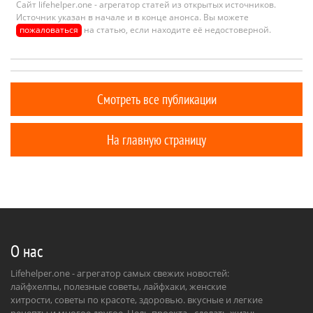
Сайт lifehelper.one - агрегатор статей из открытых источников.
Источник указан в начале и в конце анонса. Вы можете
пожаловаться
на статью, если находите её недостоверной.
Смотреть все публикации
На главную страницу
О нас
Lifehelper.one - агрегатор самых свежих новостей:
лайфхелпы, полезные советы, лайфхаки, женские
хитрости, советы по красоте, здоровью. вкусные и легкие
рецепты и многое другое. Цель проекта - сделать жизнь