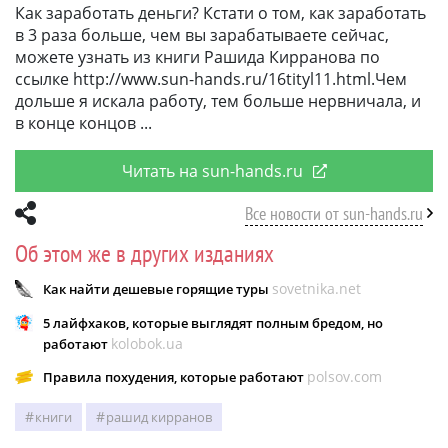
Как заработать деньги? Кстати о том, как заработать
в 3 раза больше, чем вы зарабатываете сейчас,
можете узнать из книги Рашида Кирранова по
ссылке http://www.sun-hands.ru/16tityl11.html.Чем
дольше я искала работу, тем больше нервничала, и
в конце концов
Читать на sun-hands.ru
Все новости от sun-hands.ru
Об этом же в других изданиях
sovetnika.net
Как найти дешевые горящие туры
5 лайфхаков, которые выглядят полным бредом, но
kolobok.ua
работают
polsov.com
​Правила похудения, которые работают
книги
рашид кирранов