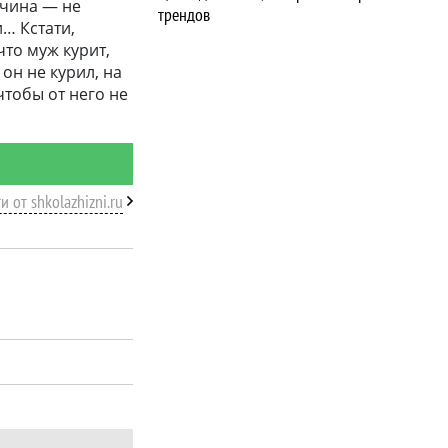
жчина — не
трендов
и… Кстати,
то муж курит,
он не курил, на
чтобы от него не
и от shkolazhizni.ru