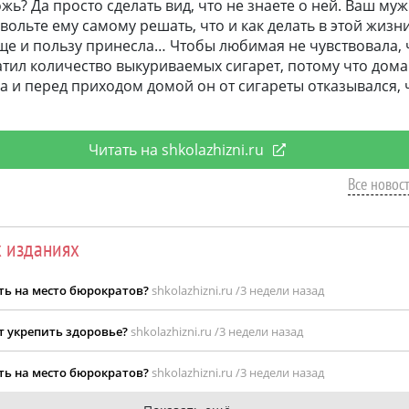
ожь? Да просто сделать вид, что не знаете о ней. Ваш му
вольте ему самому решать, что и как делать в этой жизн
ще и пользу принесла… Чтобы любимая не чувствовала, ч
тил количество выкуриваемых сигарет, потому что дома 
да и перед приходом домой он от сигареты отказывался, 
Читать на shkolazhizni.ru
Все новост
х изданиях
ить на место бюрократов?
shkolazhizni.ru /
3 недели назад
т укрепить здоровье?
shkolazhizni.ru /
3 недели назад
ить на место бюрократов?
shkolazhizni.ru /
3 недели назад