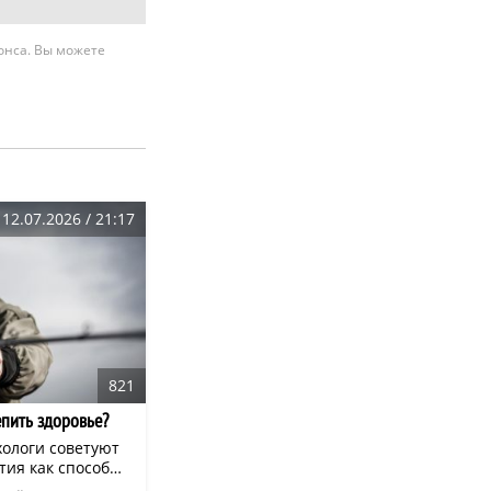
нонса. Вы можете
12.07.2026 / 21:17
821
епить здоровье?
ологи советуют
тия как способ
ого потока