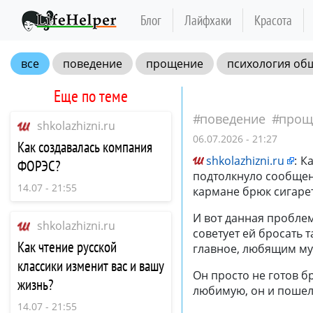
Блог
Лайфхаки
Красота
все
поведение
прощение
психология об
Еще по теме
поведение
прощ
shkolazhizni.ru
06.07.2026 - 21:27
Как создавалась компания
shkolazhizni.ru
:
Ка
ФОРЭС?
подтолкнуло сообщен
14.07 - 21:55
кармане брюк сигарет
И вот данная проблем
shkolazhizni.ru
советует ей бросать 
Как чтение русской
главное, любящим м
классики изменит вас и вашу
Он просто не готов бр
жизнь?
любимую, он и пошел
14.07 - 21:55