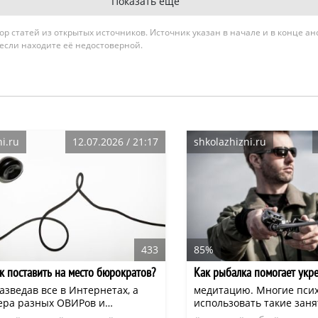
Показать ещё
гатор статей из открытых источников. Источник указан в начале и в конце а
 если находите её недостоверной.
i.ru
12.07.2026 / 21:17
shkolazhizni.ru
433
85%
ак поставить на место бюрократов?
Как рыбалка помогает укр
азведав все в Интернетах, а
медитацию. Многие псих
ера разных ОВИРов и
использовать такие заня
х столов с самодовольной
отключиться от постоянн