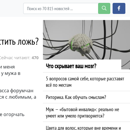
стить ложь?
Сейчас читают:
470
Что скрывает ваш мозг?
ьи меня
 у мужа в
5 вопросов самой себе, которые расставят
всё по местам
масса форумчан
ься с любимым, а
Риторика. Как обучать смыслам?
Муж — «бытовой инвалид»: реально не
не огорчать
умеет или умело притворяется?
Цвета для волос, которые вне времени и