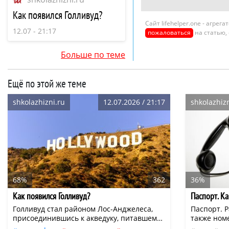
Как появился Голливуд?
Сайт lifehelper.one - агре
12.07 - 21:17
пожаловаться
на статью,
Больше по теме
Ещё по этой же теме
shkolazhizni.ru
12.07.2026 / 21:17
shkolazhizn
68%
362
36%
Как появился Голливуд?
Паспорт. К
Голливуд стал районом Лос-Анджелеса,
Паспорт. Р
присоединившись к акведуку, питавшему
также ном
город. В этом же самом году Нью-Йоркская
паспортны