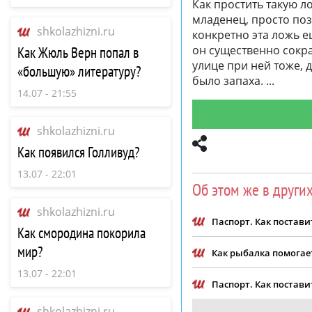
Как простить такую л
младенец, просто поз
shkolazhizni.ru
конкретно эта ложь е
он существенно сокра
Как Жюль Верн попал в
улице при ней тоже, 
«большую» литературу?
было запаха.
14.07 - 21:55
shkolazhizni.ru
Как появился Голливуд?
13.07 - 22:01
Об этом же в други
shkolazhizni.ru
Паспорт. Как постав
Как смородина покорила
мир?
Как рыбалка помогае
13.07 - 22:01
Паспорт. Как постав
shkolazhizni.ru