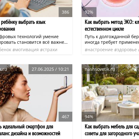
386
92%
 ребёнку выбрать язык
Как выбрать метод ЭКО: кл
рования
естественном цикле
ифровых технологий умение
Путь к долгожданной бе
ровать становится всё важнее.
иногда требует примене
дители хотят помочь своему
вспомогательных репро
бенок
мотивация
страхи
настроение
здоровье
своить основы
технологий. Экстракорп
нео
курс
рования, но часто не знают, с
оплодотворение (ЭКО) —
е начать и как выбрать
эффективных методов, н
k.ru
27.06.2025 / 10:21
nashsovetik.ru
й язык.
несколько подходов, кот
существенно отличаться
нагрузке на организм. И
разделить на две групп
классическое ЭКО.
467
94%
ь идеальный смартфон для
Как выбрать мебель для са
аланс дизайна и возможностей
советы для загородного уч