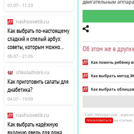
двигательным аппара
07.07 - 11:23
nashsovetik.ru
Как выбрать по-настоящему
сладкий и спелый арбуз:
советы, которым можно
Об этом же в други
доверять
05.07 - 21:05
Как помочь ребёнку
shkolazhizni.ru
Как выбрать метод ЭК
Как приготовить салаты для
диабетика?
Как выбрать облицов
04.07 - 19:03
nashsovetik.ru
Сайт lifehelper.one - агре
пожаловаться
на статью,
Как выбрать надёжную
входную дверь для дома