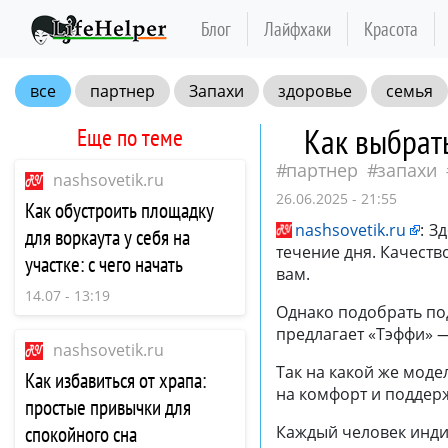
Блог
Лайфхаки
Красота
все
партнер
Запахи
здоровье
семья
Как выбрат
Еще по теме
партнер
запахи
nashsovetik.ru
26.06.2025 - 21:55
Как обустроить площадку
nashsovetik.ru
:
Зд
для воркаута у себя на
течение дня. Качеств
участке: с чего начать
вам.
14.07 - 13:19
Однако подобрать под
предлагает «Тэффи» —
nashsovetik.ru
Так на какой же моде
Как избавиться от храпа:
на комфорт и поддер
простые привычки для
спокойного сна
Каждый человек индив