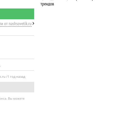
трендов
ти от nashsovetik.ru
д
.ru /
1 год назад
нонса. Вы можете