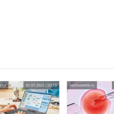
k.ru
01.07.2025 / 20:13
nashsovetik.ru