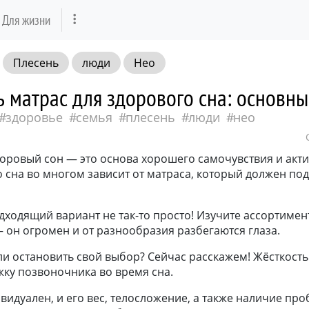
Для жизни
Плесень
люди
Нео
ь матрас для здорового сна: основн
здоровье
семья
плесень
люди
нео
оровый сон — это основа хорошего самочувствия и акти
о сна во многом зависит от матраса, который должен по
ходящий вариант не так-то просто! Изучите ассортимен
 он огромен и от разнообразия разбегаются глаза.
ли остановить свой выбор? Сейчас расскажем! Жёсткость
жку позвоночника во время сна.
идуален, и его вес, телосложение, а также наличие про