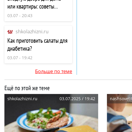
или квартиры: советы
экспертов
03.07 - 20:43
shkolazhizni.ru
Как приготовить салаты для
диабетика?
03.07 - 19:42
Больше по теме
Ещё по этой же теме
shkolazhizni.ru
03.07.2025 / 19:42
nashsoveti