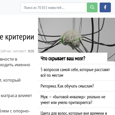
ые критерии
Сейчас читают:
820
Что скрывает ваш мозг?
вности в
дходить именно
5 вопросов самой себе, которые расставят
всё по местам
т, который
Риторика. Как обучать смыслам?
 матраса влияет
Муж — «бытовой инвалид»: реально не
умеет или умело притворяется?
блем с опорно-
Цвета для волос, которые вне времени и