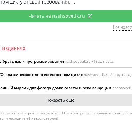
том диктуют свои требования.
Читать на nashsovetik.ru
Все новос
х изданиях
 выбрать язык программирования
nashsovetik.ru /
1 год назад
О: классическое или в естественном цикле
nashsovetik.ru /
1 год наза
очный кирпич для фасада дома: советы и рекомендации
nashsovetik
Показать ещё
гатор статей из открытых источников. Источник указан в начале и в конце а
 если находите её недостоверной.