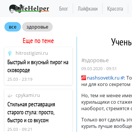
Блог
Лайфхаки
Красота
все
здоровье
Учены
Еще по теме
hitrostigizni.ru
здоровье
Быстрый и вкусный пирог на
09.03.2020 - 09:51
сковороде
nashsovetik.ru
:
То
25.03 - 23:19
ни для кого секретом 
cpykami.ru
Но, тем не менее им
курильщики со стажем
Стильная реставрация
наоборот, стремятся 
старого стула: просто,
быстро и со вкусом
Только вот сделать эт
курить лучше вообще 
25.03 - 09:21