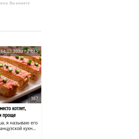
нонса. Вы можете
14.03.2020 / 23:15
387
место котлет,
и проще
а, я называю его
ранцузской кухне
. Предпочитаю