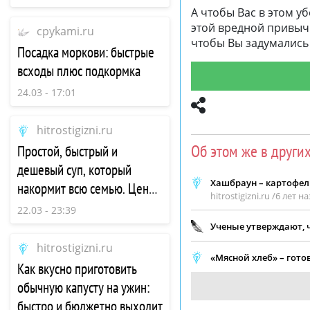
А чтобы Вас в этом у
этой вредной привычк
cpykami.ru
чтобы Вы задумались 
Посадка моркови: быстрые
всходы плюс подкормка
24.03 - 17:01
hitrostigizni.ru
Об этом же в други
Простой, быстрый и
дешевый суп, который
Хашбраун – картофель
накормит всю семью. Цена
hitrostigizni.ru /
6 лет на
вопроса 50 рублей и 10
22.03 - 23:39
минут времени
Ученые утверждают, ч
hitrostigizni.ru
«Мясной хлеб» – гото
Как вкусно приготовить
обычную капусту на ужин:
быстро и бюджетно выходит