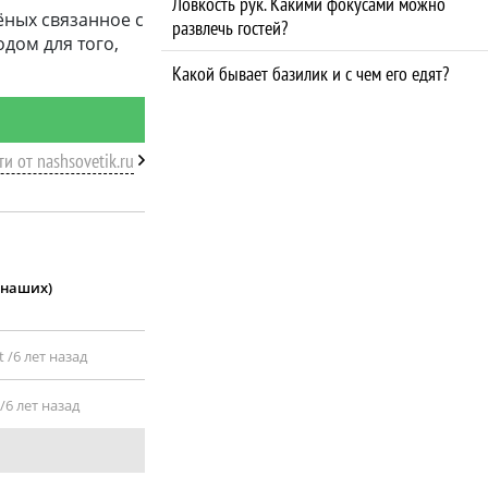
Ловкость рук. Какими фокусами можно
ёных связанное с
развлечь гостей?
дом для того,
Какой бывает базилик и с чем его едят?
ти от nashsovetik.ru
 наших)
t /
6 лет назад
/
6 лет назад