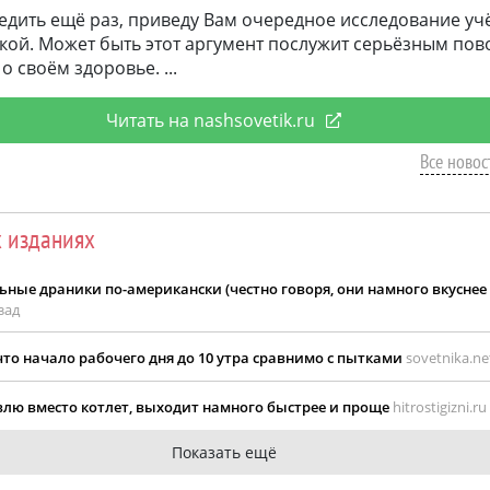
бедить ещё раз, приведу Вам очередное исследование уч
ой. Может быть этот аргумент послужит серьёзным пово
о своём здоровье.
Читать на nashsovetik.ru
Все новос
х изданиях
ные драники по-американски (честно говоря, они намного вкуснее
зад
то начало рабочего дня до 10 утра сравнимо с пытками
sovetnika.ne
влю вместо котлет, выходит намного быстрее и проще
hitrostigizni.ru 
Показать ещё