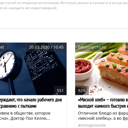
гатор статей из открытых источников. Источник указан в начале и в конце а
 если находите её недостоверной.
net
20.03.2020 / 10:45
hitrostigizni.ru
551
92%
ерждают, что начало рабочего дня
«Мясной хлеб» – готовлю в
 сравнимо с пытками
выходит намного быстрее 
ивем в обществе, которое
Отличное блюдо из фарш
на». Доктор Пол Келли,
«мясной хлебец», а во ф
сследователь Оксфордского
он известен, как террин
холодильник