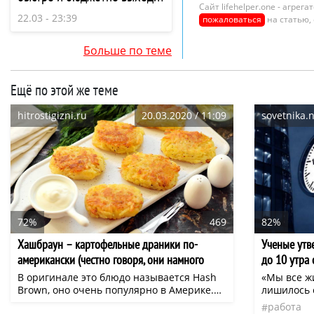
Сайт lifehelper.one - агре
22.03 - 23:39
пожаловаться
на статью,
Больше по теме
Ещё по этой же теме
hitrostigizni.ru
20.03.2020 / 11:09
sovetnika.
72%
469
82%
Хашбраун – картофельные драники по-
Ученые утв
американски (честно говоря, они намного
до 10 утра
вкуснее наших)
В оригинале это блюдо называется Hash
«Мы все ж
Brown, оно очень популярно в Америке.
лишилось с
Там хашбраун можно встретить во многих
ведущий и
работа