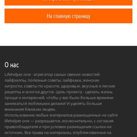
На главную страницу
О нас
Lifehelper.one - агрегатор самых свежих новостей:
лайфхелпы, полезные советы, лайфхаки, женские
хитрости, советы по красоте, здоровью. вкусные и легкие
рецепты и многое другое. Цель проекта - сделать жизнь
проще и интересней, чтобы у вас было больше времени
заниматься любимыми делами! И уделять больше
внимания близким людям.
Использование любых материалов размещенных на сайте
lifehelper.one — разрешается, исключительно, с согласия
правообладателя и при условии размещения ссылки на
источник. Все права на материалы, опубликованные на