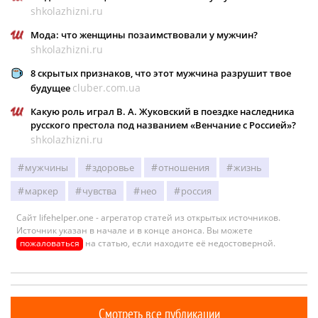
shkolazhizni.ru
Мода: что женщины позаимствовали у мужчин?
shkolazhizni.ru
8 скрытых признаков, что этот мужчина разрушит твое
cluber.com.ua
будущее
Какую роль играл В. А. Жуковский в поездке наследника
русского престола под названием «Венчание с Россией»?
shkolazhizni.ru
мужчины
здоровье
отношения
жизнь
маркер
чувства
нео
россия
Сайт lifehelper.one - агрегатор статей из открытых источников.
Источник указан в начале и в конце анонса. Вы можете
пожаловаться
на статью, если находите её недостоверной.
Смотреть все публикации