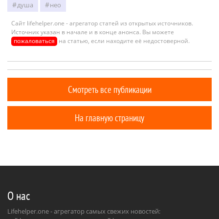
душа
нео
Сайт lifehelper.one - агрегатор статей из открытых источников.
Источник указан в начале и в конце анонса. Вы можете
пожаловаться
на статью, если находите её недостоверной.
Смотреть все публикации
На главную страницу
О нас
Lifehelper.one - агрегатор самых свежих новостей: