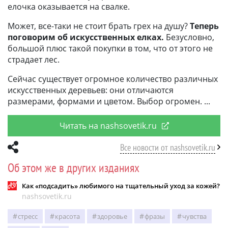
елочка оказывается на свалке.
Может, все-таки не стоит брать грех на душу?
Теперь
поговорим об искусственных елках.
Безусловно,
большой плюс такой покупки в том, что от этого не
страдает лес.
Сейчас существует огромное количество различных
искусственных деревьев: они отличаются
размерами, формами и цветом. Выбор огромен.
Читать на nashsovetik.ru
Все новости от nashsovetik.ru
Об этом же в других изданиях
Как «подсадить» любимого на тщательный уход за кожей?
nashsovetik.ru
стресс
красота
здоровье
фразы
чувства