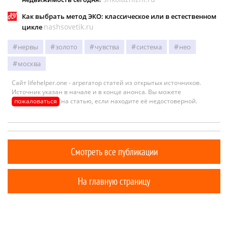
Как выбрать метод ЭКО: классическое или в естественном
nashsovetik.ru
цикле
нервы
золото
чувства
система
нео
москва
Сайт lifehelper.one - агрегатор статей из открытых источников.
Источник указан в начале и в конце анонса. Вы можете
пожаловаться
на статью, если находите её недостоверной.
Смотреть все публикации
На главную страницу