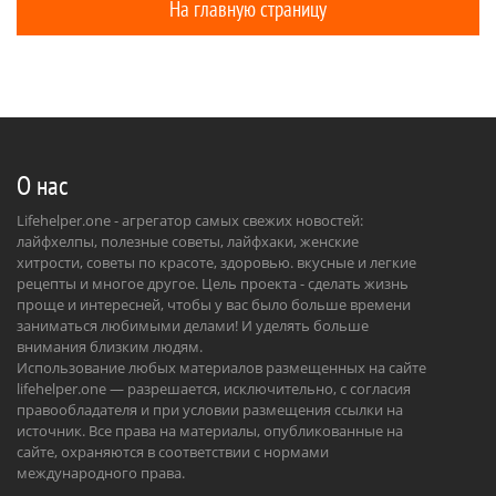
На главную страницу
О нас
Lifehelper.one - агрегатор самых свежих новостей:
лайфхелпы, полезные советы, лайфхаки, женские
хитрости, советы по красоте, здоровью. вкусные и легкие
рецепты и многое другое. Цель проекта - сделать жизнь
проще и интересней, чтобы у вас было больше времени
заниматься любимыми делами! И уделять больше
внимания близким людям.
Использование любых материалов размещенных на сайте
lifehelper.one — разрешается, исключительно, с согласия
правообладателя и при условии размещения ссылки на
источник. Все права на материалы, опубликованные на
сайте, охраняются в соответствии с нормами
международного права.