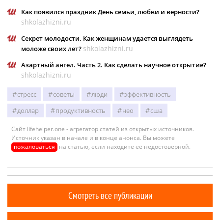
Как появился праздник День семьи, любви и верности?
shkolazhizni.ru
Секрет молодости. Как женщинам удается выглядеть
shkolazhizni.ru
моложе своих лет?
​Азартный ангел. Часть 2. Как сделать научное открытие?
shkolazhizni.ru
стресс
советы
люди
эффективность
доллар
продуктивность
нео
сша
Сайт lifehelper.one - агрегатор статей из открытых источников.
Источник указан в начале и в конце анонса. Вы можете
пожаловаться
на статью, если находите её недостоверной.
Смотреть все публикации