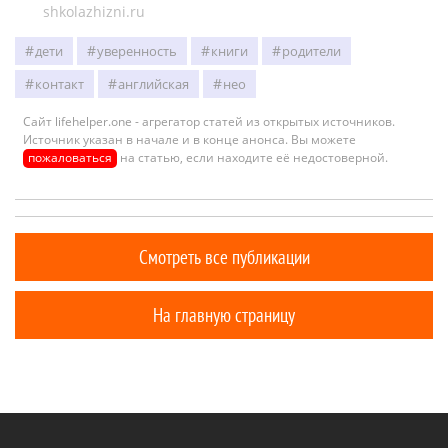
shkolazhizni.ru
дети
уверенность
книги
родители
контакт
английская
нео
Сайт lifehelper.one - агрегатор статей из открытых источников.
Источник указан в начале и в конце анонса. Вы можете
пожаловаться
на статью, если находите её недостоверной.
Смотреть все публикации
На главную страницу