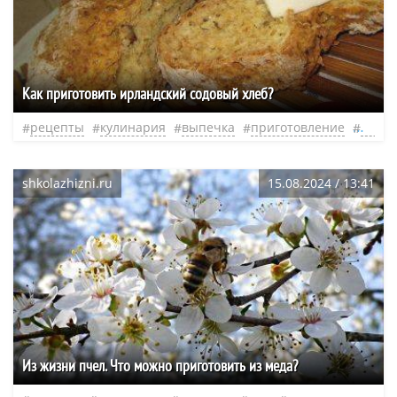
Как приготовить ирландский содовый хлеб?
рецепты
кулинария
выпечка
приготовление
тесто
shkolazhizni.ru
15.08.2024 / 13:41
Из жизни пчел. Что можно приготовить из меда?