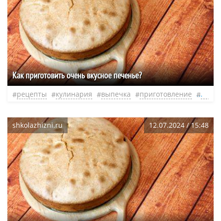
Как приготовить очень вкусное печенье?
рецепты
кулинария
выпечка
приготовление
глазу
shkolazhizni.ru
12.07.2024 / 15:48