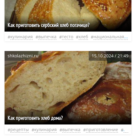
Как приготовить сербский хлеб погачице?
кулинария
выпечка
тесто
хлеб
национальная кухня
shkolazhizni.ru
15.10.2024 / 21:49
Как приготовить хлеб дома?
рецепты
кулинария
выпечка
приготовление
тесто