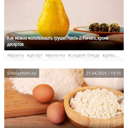
Как можно использовать груши? Часть 2. Ничего, кроме
десертов
фрукты
десерт
выпечка
сладкие блюда
домашняя выпечка
shkolazhizni.ru
21.04.2025 / 19:15