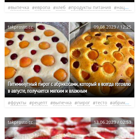
выпечка
европа
хлеб
продукты питания
национальная кухня
takprosto.cc
09.08.2023 / 12:25
Пятиминутный пирог с абрикосами, который я всегда готовлю
в августе, получается мягким и влажным
фрукты
рецепт
выпечка
пирог
тесто
абрикосы
takprosto.cc
13.06.2023 / 02:53