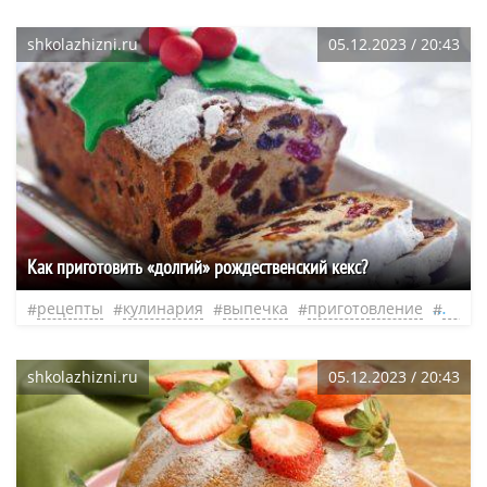
shkolazhizni.ru
05.12.2023 / 20:43
Как приготовить «долгий» рождественский кекс?
рецепты
кулинария
выпечка
приготовление
кекс
shkolazhizni.ru
05.12.2023 / 20:43