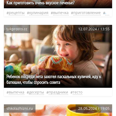
Как приготовить очень вкусное печенье?
рецепты
кулинария
выпечка
приготовление
глазу
takprosto.cc
12.07.2024 / 13:55
Ребенок посреди лета захотел пасхальных куличей, иду к
батюшке, чтобы спросить совета
выпечка
десерты
праздники
тесто
shkolazhizni.ru
28.05.2024 / 19:05