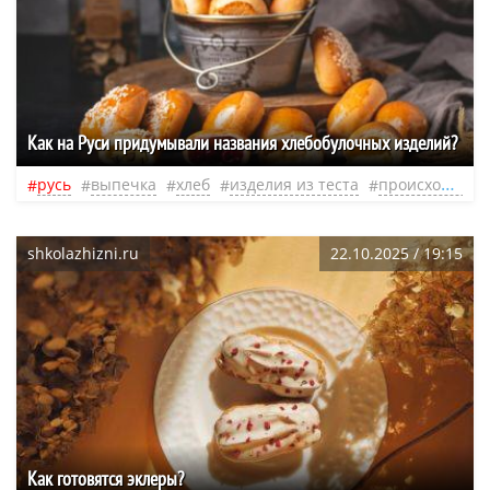
Как на Руси придумывали названия хлебобулочных изделий?
русь
выпечка
хлеб
изделия из теста
происхождение слов
shkolazhizni.ru
22.10.2025 / 19:15
Как готовятся эклеры?