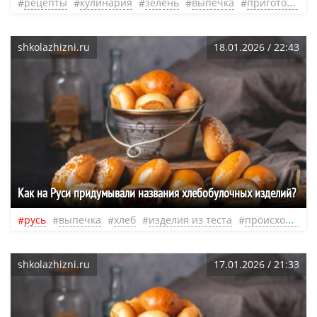
рецепты
кулинария
зелень
выпечка
приготовление
shkolazhizni.ru
18.01.2026 / 22:43
Как на Руси придумывали названия хлебобулочных изделий?
русь
выпечка
хлеб
изделия из теста
происхождение слов
shkolazhizni.ru
17.01.2026 / 21:33