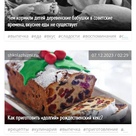
Чем кормили детей деревенские бабушки в советские
времена, вкуснее еды не существует
выпечка
еда
вкус
сладости
воспоминания
сове
shkolazhizni.ru
07.12.2023 / 02:29
Как приготовить «долгий» рождественский кекс?
рецепты
кулинария
выпечка
приготовление
кекс