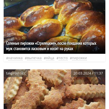
Соленые пирожки «Стрелецкие», после поедания которых
муж становится ласковым и носит на руках
начинка
выпечка
яйца
тесто
пирожки
takprosto.cc
20.03.2024 / 11:37