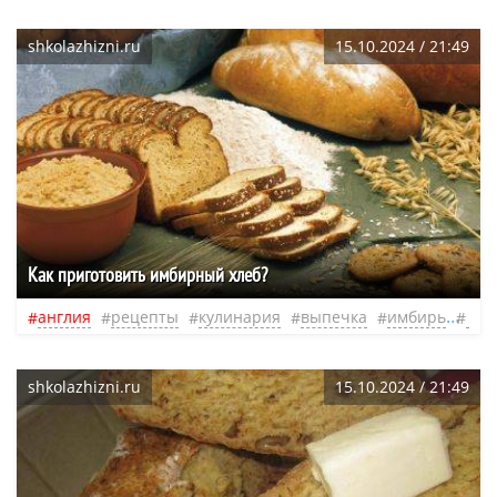
shkolazhizni.ru
15.10.2024 / 21:49
Как приготовить имбирный хлеб?
англия
рецепты
кулинария
выпечка
имбирь
при
shkolazhizni.ru
15.10.2024 / 21:49