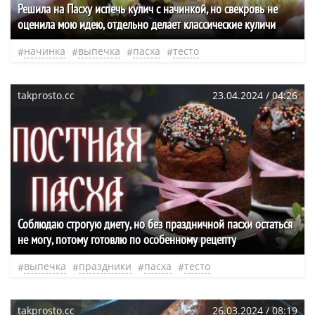
Решила на Пасху испечь кулич с начинкой, но свекровь не
оценила мою идею, отдельно делает классические куличи
начинка
выпечка
пасха
тесто
takprosto.cc
23.04.2024 / 04:26
Соблюдаю строгую диету, но без праздничной пасхи остаться
не могу, потому готовлю по особенному рецепту
выпечка
праздники
пасха
тесто
takprosto.cc
26.03.2024 / 08:19