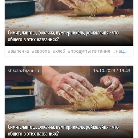
Симит, лангош, фокачча, пумперникель, рейкялейпя - что
общего в этих названиях?
выпечка
европа
хлеб
продукты питания
национальная кухня
shkolazhizni.ru
15.10.2023 / 19:43
Симит, лангош, фокачча, пумперникель, рейкялейпя - что
общего в этих названиях?