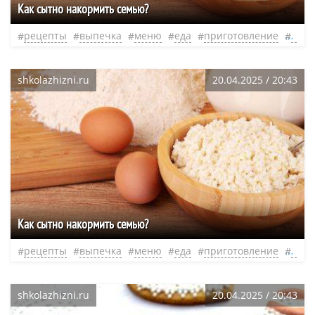
Как сытно накормить семью?
рецепты
выпечка
меню
еда
приготовление
слад
shkolazhizni.ru
20.04.2025 / 20:43
Как сытно накормить семью?
рецепты
выпечка
меню
еда
приготовление
слад
shkolazhizni.ru
20.04.2025 / 20:43