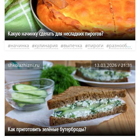
Какую начинку сделать для несладких пирогов?
начинка
кулинария
выпечка
пироги
разнообразие
shkolazhizni.ru
13.03.2026 / 21:31
Как приготовить зелёные бутерброды?