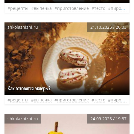
рецепты
выпечка
приготовление
тесто
пирожные
shkolazhizni.ru
21.10.2025 / 20:03
Как готовятся эклеры?
рецепты
выпечка
приготовление
тесто
пирожные
shkolazhizni.ru
24.09.2025 / 19:37