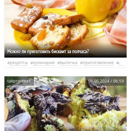
Можно ли приготовить бисквит за полчаса?
рецепты
кулинария
выпечка
приготовление
торт
takprosto.cc
01.05.2024 / 06:59