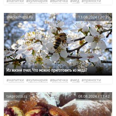
напитки
кулинария
выпечка
мед
пряности
shkolazhizni.ru
13.08.2024 / 20:29
Из жизни пчел. Что можно приготовить из меда?
напитки
кулинария
выпечка
мед
пряности
takprosto.cc
08.08.2024 / 11:42