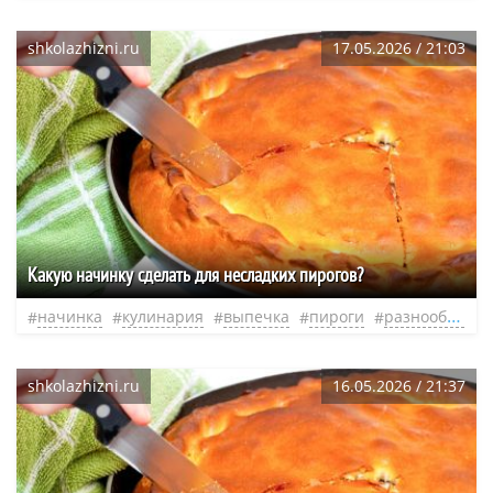
shkolazhizni.ru
17.05.2026 / 21:03
Какую начинку сделать для несладких пирогов?
начинка
кулинария
выпечка
пироги
разнообразие
shkolazhizni.ru
16.05.2026 / 21:37