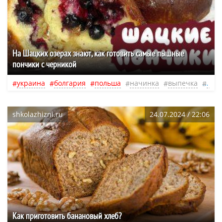
На Шацких озерах знают, как готовить самые пышные
пончики с черникой
украина
болгария
польша
начинка
выпечка
еда
shkolazhizni.ru
24.07.2024 / 22:06
Как приготовить банановый хлеб?