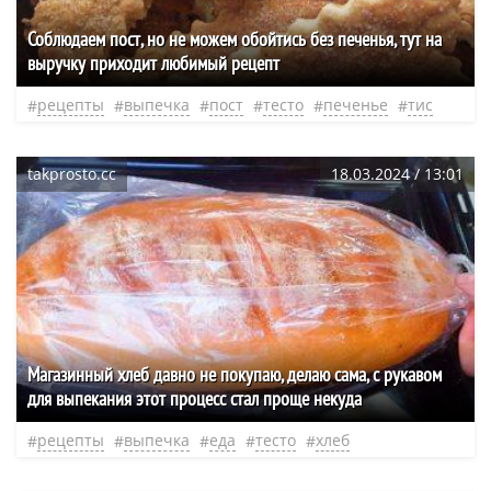
Соблюдаем пост, но не можем обойтись без печенья, тут на
выручку приходит любимый рецепт
рецепты
выпечка
пост
тесто
печенье
тис
takprosto.cc
18.03.2024 / 13:01
Магазинный хлеб давно не покупаю, делаю сама, с рукавом
для выпекания этот процесс стал проще некуда
рецепты
выпечка
еда
тесто
хлеб